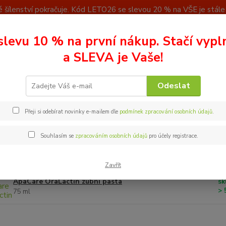
 šílenství pokračuje. Kód LETO26 se slevou 20 % na VŠE je stále a
u
Kontakty
slevu 10 % na první nákup. Stačí vypl
Nevíte
a SLEVA je Vaše!
Hledat
+ 42
(Po - P
Odeslat
raLactin zubní pasta
Přeji si odebírat novinky e-mailem dle
podmínek zpracování osobních údajů
.
actin zubní pasta
Souhlasím se
zpracováním osobních údajů
pro účely registrace.
dávanější
Zavřít
ApaCare OraLactin zubní pasta
sk
> 
75 ml