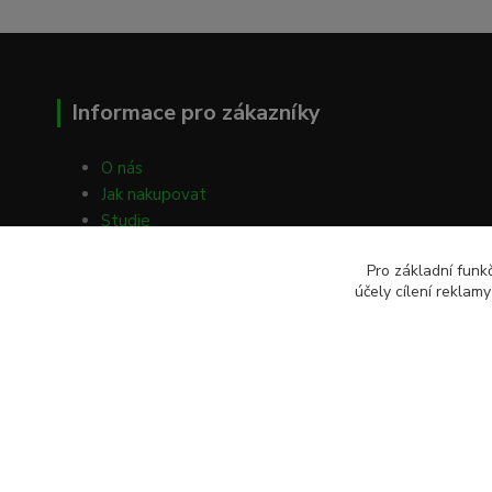
Informace pro zákazníky
O nás
Jak nakupovat
Studie
Volné články
Pro základní funk
Obchodní podmínky
účely cílení reklam