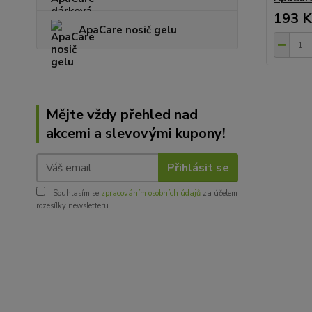
193 K
ApaCare nosič gelu
Mějte vždy přehled nad
akcemi a slevovými kupony!
Přihlásit se
Souhlasím se
zpracováním osobních údajů
za účelem
rozesílky newsletteru.