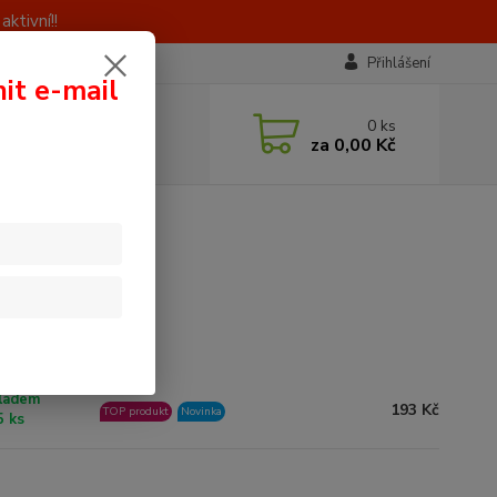
ktivní!!
Přihlášení
nit e-mail
 si rady? Zavolejte.
0
ks
0 603 414 385
za
0,00 Kč
á, 8 - 16 hod)
ladem
193 Kč
TOP produkt
Novinka
5 ks