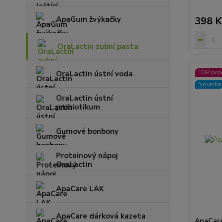
398 K
ApaGum žvýkačky
OraLactin zubní pasta
TOP pro
OraLactin ústní voda
Novinka
OraLactin ústní
probiotikum
Gumové bonbony
Proteinový nápoj
OraLactin
ApaCare LAK
ApaCare dárková kazeta
ApaCare