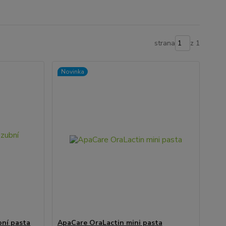
strana
z 1
Novinka
bní pasta
ApaCare OraLactin mini pasta