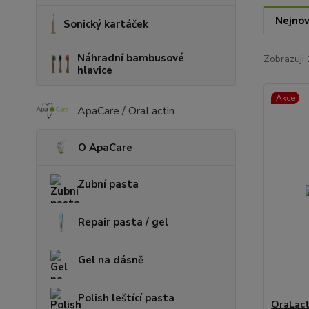
Nejnov
Sonický kartáček
Náhradní bambusové
Zobrazuji 
hlavice
Akce
ApaCare / OraLactin
O ApaCare
Zubní pasta
Repair pasta / gel
Gel na dásně
Polish leštící pasta
OraLact