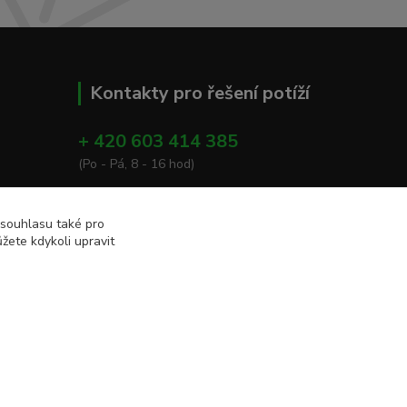
Kontakty pro řešení potíží
+ 420 603 414 385
(Po - Pá, 8 - 16 hod)
info@eshop-apacare.cz
 souhlasu také pro
žete kdykoli upravit
Vytvořeno na
Eshop-rychle.cz