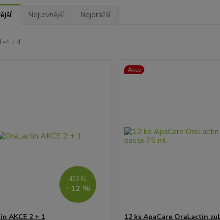
ější
Nejlevnější
Nejdražší
1-4 z 4
Akce
453 Kč
- 12 %
in AKCE 2 + 1
12 ks ApaCare OraLactin zu