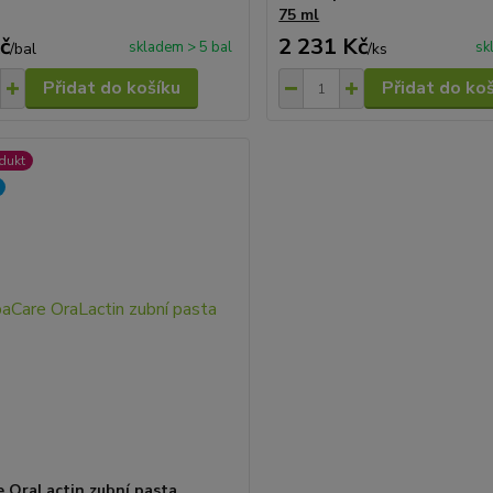
75 ml
č
2 231 Kč
skladem > 5 bal
sk
/
bal
/
ks
Přidat do košíku
Přidat do ko
dukt
 OraLactin zubní pasta