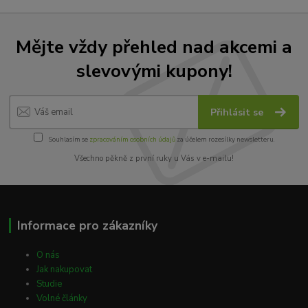
Mějte vždy přehled nad akcemi a
slevovými kupony!
Přihlásit se
Souhlasím se
zpracováním osobních údajů
za účelem rozesílky newsletteru.
Všechno pěkně z první ruky u Vás v e-mailu!
Informace pro zákazníky
O nás
Jak nakupovat
Studie
Volné články