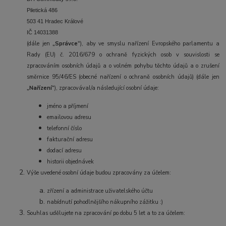
Piletická 486
503 41 Hradec Králové
IČ
14031388
(dále jen
„Správce“
), aby ve smyslu nařízení Evropského parlamentu a
Rady (EU) č. 2016/679 o ochraně fyzických osob v souvislosti se
zpracováním osobních údajů a o volném pohybu těchto údajů a o zrušení
směrnice 95/46/ES (obecné nařízení o ochraně osobních údajů) (dále jen
„Nařízení“
), zpracovával/a následující osobní údaje:
jméno a příjmení
emailovou adresu
telefonní číslo
fakturační adresu
dodací adresu
historii objednávek
Výše uvedené osobní údaje budou zpracovány za účelem:
zřízení a administrace uživatelského účtu
nabídnutí pohodlnějšího nákupního zážitku :)
Souhlas udělujete na zpracování po dobu 5 let a to za účelem: