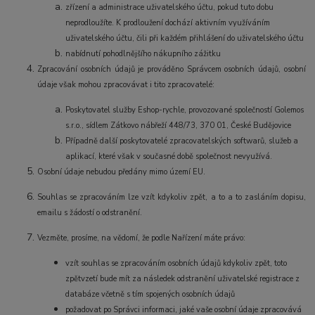
zřízení a administrace uživatelského účtu, pokud tuto dobu
neprodloužíte. K prodloužení dochází aktivním využíváním
uživatelského účtu, čili při každém přihlášení do uživatelského účtu
nabídnutí pohodlnějšího nákupního zážitku
Zpracování osobních údajů je prováděno Správcem osobních údajů, osobní
údaje však mohou zpracovávat i tito zpracovatelé:
Poskytovatel služby Eshop-rychle, provozované společností Golemos
s.r.o., sídlem Zátkovo nábřeží 448/73, 370 01, České Budějovice
Případně další poskytovatelé zpracovatelských softwarů, služeb a
aplikací, které však v současné době společnost nevyužívá.
Osobní údaje nebudou předány mimo území EU.
Souhlas se zpracováním lze vzít kdykoliv zpět, a to a to zasláním dopisu,
emailu s žádostí o odstranění.
Vezměte, prosíme, na vědomí, že podle Nařízení máte právo:
vzít souhlas se zpracováním osobních údajů kdykoliv zpět, toto
zpětvzetí bude mít za následek odstranění uživatelské registrace z
databáze včetně s tím spojených osobních údajů
požadovat po Správci informaci, jaké vaše osobní údaje zpracovává