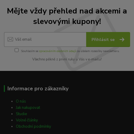
Mějte vždy přehled nad akcemi a
slevovými kupony!
Přihlásit se
Souhlasím se
zpracováním osobních údajů
za účelem rozesílky newsletteru.
Všechno pěkně z první ruky u Vás v e-mailu!
Informace pro zákazníky
O nás
Jak nakupovat
Studie
Volné články
Obchodní podmínky