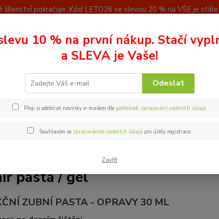
 šílenství pokračuje. Kód LETO26 se slevou 20 % na VŠE je stále a
u
Kontakty
slevu 10 % na první nákup. Stačí vypl
Nevíte
a SLEVA je Vaše!
Hledat
+ 42
(Po - P
Odeslat
epair pasta / gel
Přeji si odebírat novinky e-mailem dle
podmínek zpracování osobních údajů
.
Souhlasím se
zpracováním osobních údajů
pro účely registrace.
Zavřít
ir pasta / gel
ČNÍ ZUBNÍ PASTA - OPRAVY 30 ML