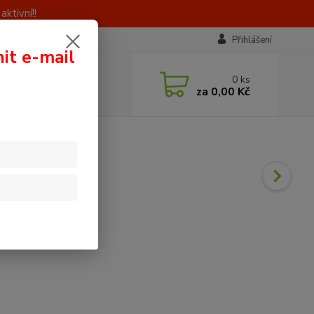
ktivní!!
Přihlášení
nit e-mail
 si rady? Zavolejte.
0
ks
0 603 414 385
za
0,00 Kč
á, 8 - 16 hod)