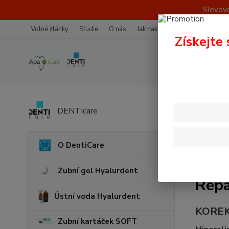
Slevové
Volné články
Studie
O nás
Jak nakupovat
Více o nákup
Získejte 
Úvod
R
DENTIcare
O DentiCare
Zubní gel Hyalurdent
Repa
Ústní voda Hyalurdent
KOREK
Zubní kartáček SOFT