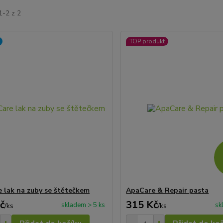
1-2 z 2
TOP produkt
 lak na zuby se štětečkem
ApaCare & Repair pasta
č
315 Kč
skladem > 5 ks
sk
/
ks
/
ks