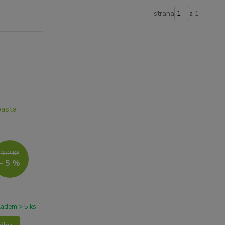
strana
z 1
332 Kč
- 5 %
ladem > 5 ks