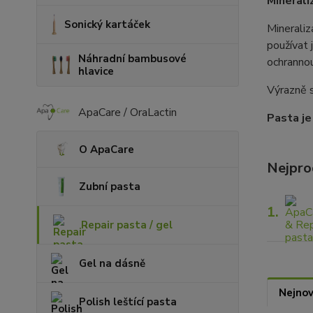
Minerali
Sonický kartáček
Mineraliz
používat 
Náhradní bambusové
ochrannou
hlavice
Výrazně se
ApaCare / OraLactin
Pasta je
O ApaCare
Nejpro
Zubní pasta
1.
Repair pasta / gel
Gel na dásně
Nejnov
Polish leštící pasta