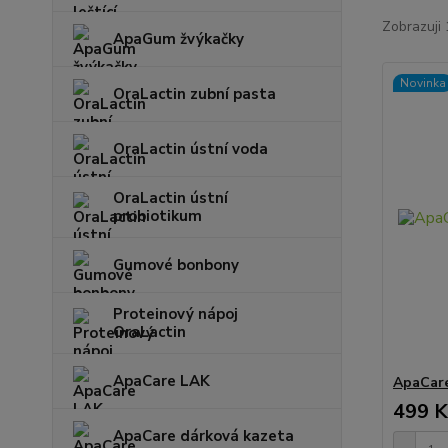
Zobrazuji 
ApaGum žvýkačky
Novinka
OraLactin zubní pasta
OraLactin ústní voda
OraLactin ústní
probiotikum
Gumové bonbony
Proteinový nápoj
OraLactin
ApaCare LAK
ApaCare
499 K
ApaCare dárková kazeta