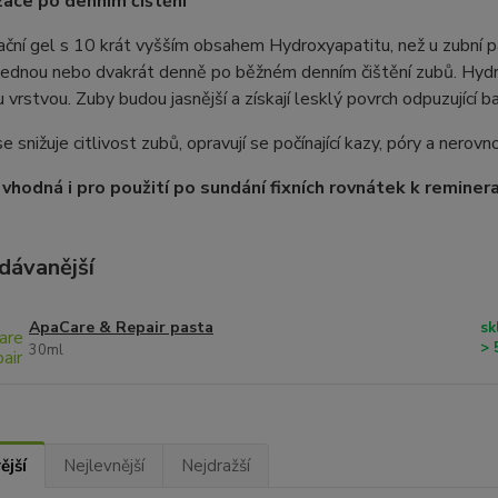
zace po denním čištění
ační gel s 10 krát vyšším obsahem Hydroxyapatitu, než u zubní 
jednou nebo dvakrát denně po běžném denním čištění zubů. Hydr
 vrstvou. Zuby budou jasnější a získají lesklý povrch odpuzující ba
 snižuje citlivost zubů, opravují se počínající kazy, póry a nerovno
 vhodná i pro použití po sundání fixních rovnátek k remineral
dávanější
ApaCare & Repair pasta
sk
> 
30ml
ější
Nejlevnější
Nejdražší