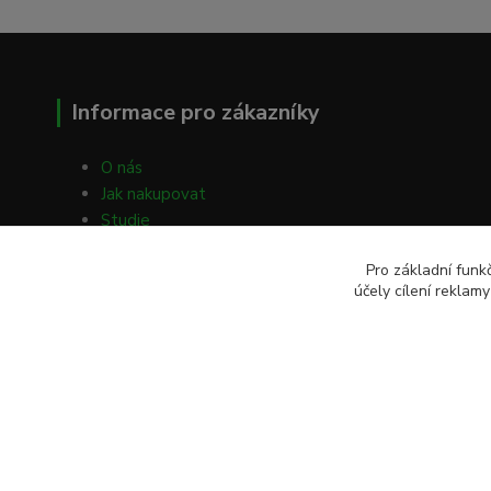
Informace pro zákazníky
O nás
Jak nakupovat
Studie
Volné články
Pro základní funk
Obchodní podmínky
účely cílení reklam