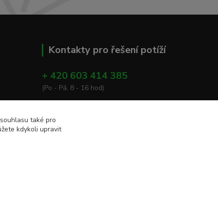
Kontakty pro řešení potíží
+ 420 603 414 385
(Po - Pá, 8 - 16 hod)
info@eshop-apacare.cz
 souhlasu také pro
žete kdykoli upravit
Vytvořeno na
Eshop-rychle.cz