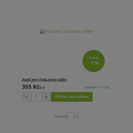
381 Kč
- 7 %
ApaCare OraLactin sáčky
355 Kč
skladem > 5 bal
/
bal
Přidat do košíku
strana
z 1