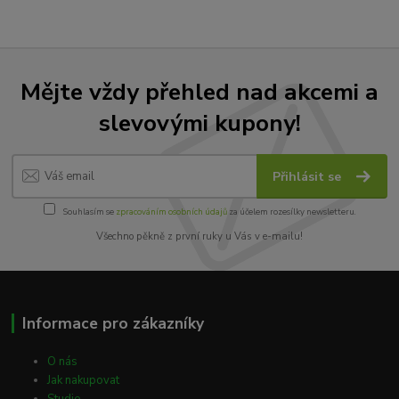
Mějte vždy přehled nad akcemi a
slevovými kupony!
Přihlásit se
Souhlasím se
zpracováním osobních údajů
za účelem rozesílky newsletteru.
Všechno pěkně z první ruky u Vás v e-mailu!
Informace pro zákazníky
O nás
Jak nakupovat
Studie