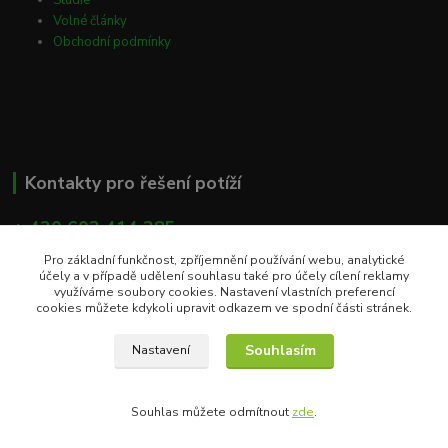
Volné články
Obchodní podmínky
Kontakty pro řešení potíží
+ 420 603 414 385
(Po - Pá, 8 - 16 hod)
Pro základní funkčnost, zpříjemnění používání webu, analytické
účely a v případě udělení souhlasu také pro účely cílení reklamy
info@eshop-apacare.cz
využíváme soubory cookies. Nastavení vlastních preferencí
cookies můžete kdykoli upravit odkazem ve spodní části stránek.
Souhlasím
Nastavení
Souhlas můžete odmítnout
zde
.
Vytvořeno na
Eshop-rychle.cz