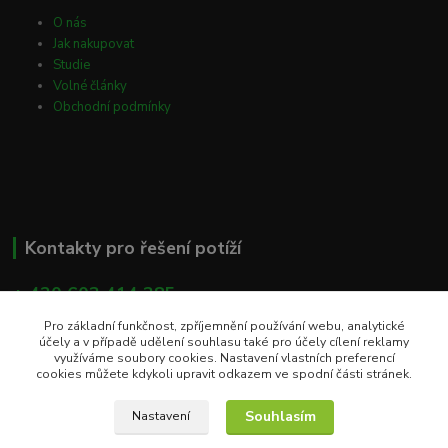
O nás
Jak nakupovat
Studie
Volné články
Obchodní podmínky
Kontakty pro řešení potíží
+ 420 603 414 385
(Po - Pá, 8 - 16 hod)
Pro základní funkčnost, zpříjemnění používání webu, analytické
účely a v případě udělení souhlasu také pro účely cílení reklamy
info@eshop-apacare.cz
využíváme soubory cookies. Nastavení vlastních preferencí
cookies můžete kdykoli upravit odkazem ve spodní části stránek.
Souhlasím
Nastavení