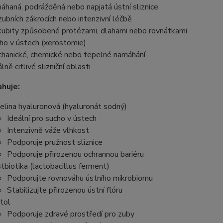
áhaná, podrážděná nebo napjatá ústní sliznice
zubních zákrocích nebo intenzivní léčbě
ubity způsobené protézami, dlahami nebo rovnátkami
ho v ústech (xerostomie)
hanické, chemické nebo tepelné namáhání
lně citlivé slizniční oblasti
huje:
elina hyaluronová (hyaluronát sodný)
Ideální pro sucho v ústech
Intenzivně váže vlhkost
Podporuje pružnost sliznice
Podporuje přirozenou ochrannou bariéru
tbiotika (lactobacillus ferment)
Podporujte rovnováhu ústního mikrobiomu
Stabilizujte přirozenou ústní flóru
itol
Podporuje zdravé prostředí pro zuby