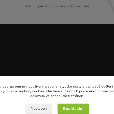
Všechno pěkně z první ruky u Vás v e-mailu!
čnost, zpříjemnění používání webu, analytické účely a v případě udělení
y využíváme soubory cookies. Nastavení vlastních preferencí cookies mů
odkazem ve spodní části stránek.
Souhlasím
Nastavení