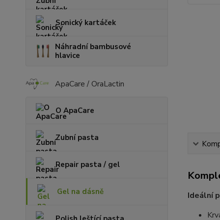
Sonický kartáček
Náhradní bambusové
hlavice
ApaCare / OraLactin
O ApaCare
Zubní pasta
Kompl
Repair pasta / gel
Komple
Gel na dásně
Ideální 
Krv
Polish leštící pasta