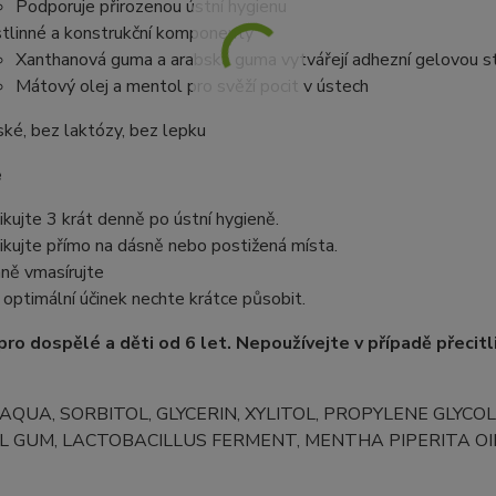
Podporuje přirozenou ústní hygienu
tlinné a konstrukční komponenty
Xanthanová guma a arabská guma vytvářejí adhezní gelovou stru
Mátový olej a mentol pro svěží pocit v ústech
ké, bez laktózy, bez lepku
e
ikujte 3 krát denně po ústní hygieně.
ikujte přímo na dásně nebo postižená místa.
ně vmasírujte
 optimální účinek nechte krátce působit.
ro dospělé a děti od 6 let. Nepoužívejte v případě přecit
: AQUA, SORBITOL, GLYCERIN, XYLITOL, PROPYLENE GLY
 GUM, LACTOBACILLUS FERMENT, MENTHA PIPERITA OIL