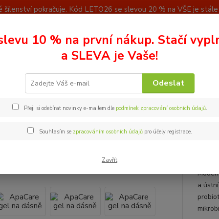
 šílenství pokračuje. Kód LETO26 se slevou 20 % na VŠE je stále a
u
Kontakty
slevu 10 % na první nákup. Stačí vypl
Nevíte
a SLEVA je Vaše!
Hledat
+ 42
(Po - P
Odeslat
el na dásně
ApaCare gel na dásně
Přeji si odebírat novinky e-mailem dle
podmínek zpracování osobních údajů
.
are gel na dásně
Souhlasím se
zpracováním osobních údajů
pro účely registrace.
20 m
Zavřít
Regene
Moderní
a ústní
probio
mikrob