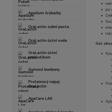
nam
po 
ApaGum žvýkačky
Dek
Suc
OraLactin zubní pasta
mec
loká
OraLactin ústní voda
Gel obsa
OraLactin ústní
Kys
probiotikum
Gumové bonbony
Proteinový nápoj
Pos
OraLactin
ApaCare LAK
Xyl