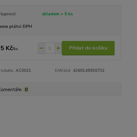
tupnost
skladem > 5 ks
sme plátci DPH
5 Kč
Přidat do košíku
/
ks
roduktu:
AC0021
EAN kód:
4260149350732
Komentáře
0