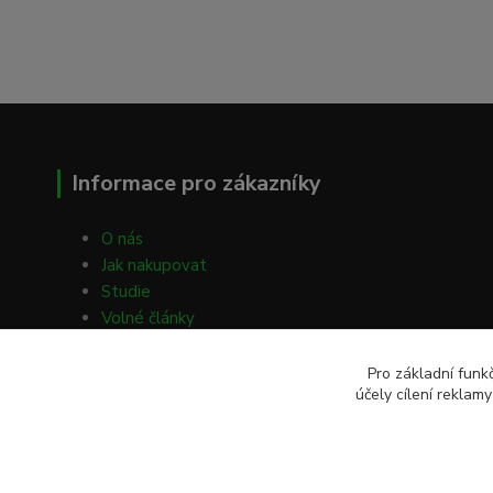
Informace pro zákazníky
O nás
Jak nakupovat
Studie
Volné články
Obchodní podmínky
Pro základní funk
účely cílení reklam