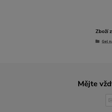
Zboží 
Gel n
Mějte vžd