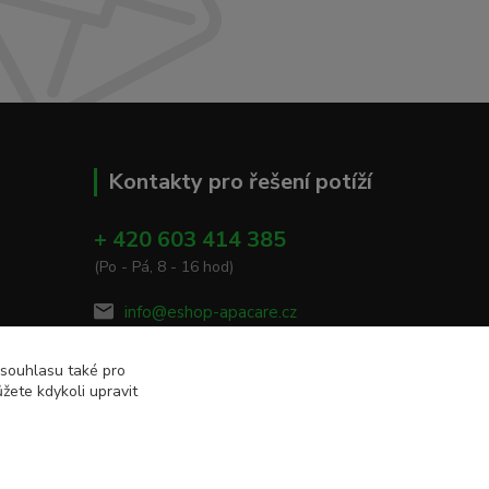
Kontakty pro řešení potíží
+ 420 603 414 385
(Po - Pá, 8 - 16 hod)
info@eshop-apacare.cz
 souhlasu také pro
žete kdykoli upravit