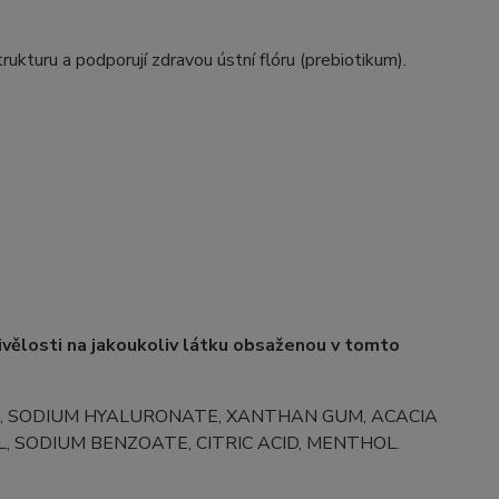
kturu a podporují zdravou ústní flóru (prebiotikum).
livělosti na jakoukoliv látku obsaženou v tomto
COL, SODIUM HYALURONATE, XANTHAN GUM, ACACIA
, SODIUM BENZOATE, CITRIC ACID, MENTHOL.