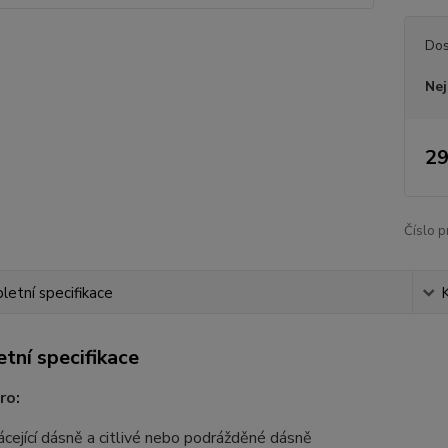
Dos
Nej
29
Číslo p
etní specifikace
tní specifikace
pro:
ácející dásně a citlivé nebo podrážděné dásně