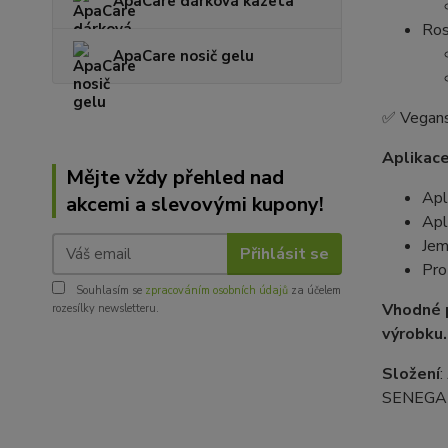
ApaCare dárková kazeta
Ros
ApaCare nosič gelu
✅ Vegans
Aplikac
Mějte vždy přehled nad
Apl
akcemi a slevovými kupony!
Apl
Jem
Přihlásit se
Pro
Souhlasím se
zpracováním osobních údajů
za účelem
Vhodné p
rozesílky newsletteru.
výrobku.
Složení
SENEGAL