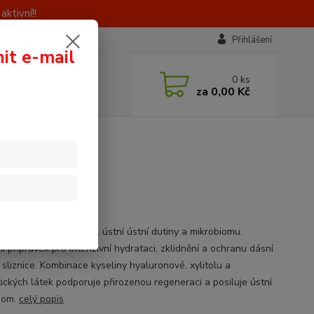
ktivní!!
Přihlášení
nit e-mail
 si rady? Zavolejte.
0
ks
0 603 414 385
za
0,00 Kč
á, 8 - 16 hod)
l
race a ochrana dásní, ústní ústní dutiny a mikrobiomu.
 přípravek pro intenzivní hydrataci, zklidnění a ochranu dásní
 sliznice. Kombinace kyseliny hyaluronové, xylitolu a
tických látek podporuje přirozenou regeneraci a posiluje ústní
iom.
celý popis