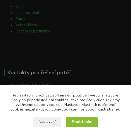
O nás
Jak nakupovat
Studie
Volné články
Obchodní podmínky
Kontakty pro řešení potíží
+ 420 603 414 385
(Po - Pá, 8 - 16 hod)
Pro základní funkčnost, zpříjemnění používání webu, analytické
účely a v případě udělení souhlasu také pro účely cílení reklamy
info@eshop-apacare.cz
využíváme soubory cookies. Nastavení vlastních preferencí
cookies můžete kdykoli upravit odkazem ve spodní části stránek.
Souhlasím
Nastavení