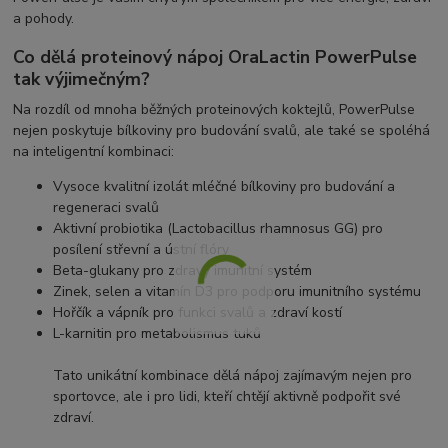
a pohody.
Co dělá proteinový nápoj OraLactin PowerPulse
tak výjimečným?
Na rozdíl od mnoha běžných proteinových koktejlů, PowerPulse
nejen poskytuje bílkoviny pro budování svalů, ale také se spoléhá
na inteligentní kombinaci:
Vysoce kvalitní izolát mléčné bílkoviny pro budování a
regeneraci svalů
Aktivní probiotika (Lactobacillus rhamnosus GG) pro
posílení střevní a ústní flóry
Beta-glukany pro zdravý imunitní systém
Zinek, selen a vitamín D3 pro podporu imunitního systému
Hořčík a vápník pro funkci svalů a zdraví kostí
L-karnitin pro metabolismus tuků
Tato unikátní kombinace dělá nápoj zajímavým nejen pro
sportovce, ale i pro lidi, kteří chtějí aktivně podpořit své
zdraví.