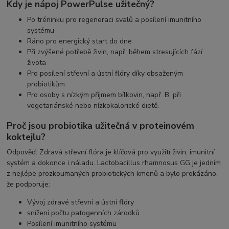
Kdy je nápoj PowerPulse užitečný?
Po tréninku pro regeneraci svalů a posílení imunitního
systému
Ráno pro energický start do dne
Při zvýšené potřebě živin, např. během stresujících fází
života
Pro posílení střevní a ústní flóry díky obsaženým
probiotikům
Pro osoby s nízkým příjmem bílkovin, např. B. při
vegetariánské nebo nízkokalorické dietě.
Proč jsou probiotika užitečná v proteinovém
koktejlu?
Odpověď: Zdravá střevní flóra je klíčová pro využití živin, imunitní
systém a dokonce i náladu. Lactobacillus rhamnosus GG je jedním
z nejlépe prozkoumaných probiotických kmenů a bylo prokázáno,
že podporuje:
Vývoj zdravé střevní a ústní flóry
snížení počtu patogenních zárodků
Posílení imunitního systému