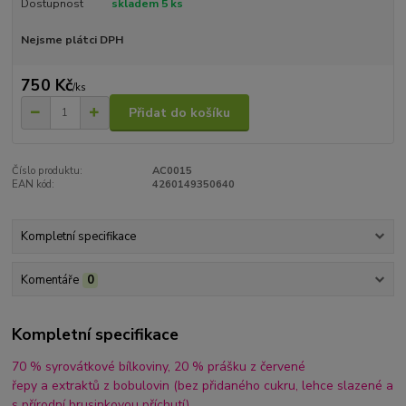
Dostupnost
skladem 5 ks
Nejsme plátci DPH
750 Kč
/
ks
Přidat do košíku
Číslo produktu:
AC0015
EAN kód:
4260149350640
Kompletní specifikace
Komentáře
0
Kompletní specifikace
70 % syrovátkové bílkoviny, 20 % prášku z červené
řepy a extraktů z bobulovin (bez přidaného cukru, lehce slazené a
s přírodní brusinkovou příchutí)