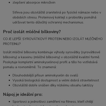
zlepšení absorpce mikroživin
Střeva jsou obzvláště zranitelná po fyzické námaze nebo v
obdobích stresu. Proteinový koktejl s probiotiky pomáhá
udržovat tento důležitý ochranný mechanismus.
Proč izolát mléčné bílkoviny?
CO JE LEPŠÍ: SYROVÁTKOVÝ PROTEIN NEBO IZOLÁT MLÉČNÉHO
PROTEINU?
Izolát mléčné bílkoviny kombinuje výhody syrovátky (syrovátkové
bílkoviny) a kaseinu (mléčné bílkoviny) v obzvláště kvalitní formě.
Poskytuje kompletní aminokyselinový profil a tělo ho vstřebává
pomalu a rovnoměrně. To znamená:
Dlouhodobější přísun aminokyselin do svalů
Vysoká biologická dostupnost a velmi dobrá stravitelnost
Obzvláště dobře snášen díky nízkému obsahu laktózy
Nápoj je ideální pro:
Sportovci a jednotlivci zaměření na fitness, kteří chtějí