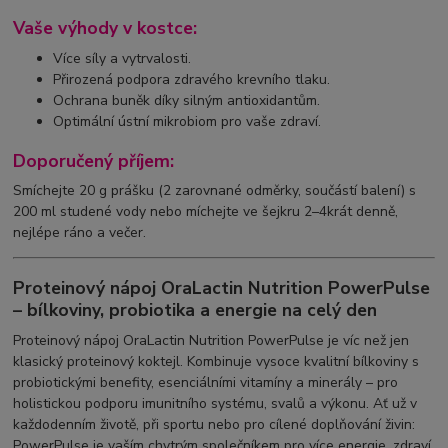
Vaše výhody v kostce:
Více síly a vytrvalosti.
Přirozená podpora zdravého krevního tlaku.
Ochrana buněk díky silným antioxidantům.
Optimální ústní mikrobiom pro vaše zdraví.
Doporučený příjem:
Smíchejte 20 g prášku (2 zarovnané odměrky, součástí balení) s
200 ml studené vody nebo míchejte ve šejkru 2–4krát denně,
nejlépe ráno a večer.
Proteinový nápoj OraLactin Nutrition PowerPulse
– bílkoviny, probiotika a energie na celý den
Proteinový nápoj OraLactin Nutrition PowerPulse je víc než jen
klasický proteinový koktejl. Kombinuje vysoce kvalitní bílkoviny s
probiotickými benefity, esenciálními vitamíny a minerály – pro
holistickou podporu imunitního systému, svalů a výkonu. Ať už v
každodenním životě, při sportu nebo pro cílené doplňování živin:
PowerPulse je vaším chytrým společníkem pro více energie, zdraví