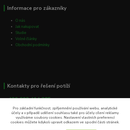
Informace pro zákazníky
O nás
Jak nakupovat
Studie
Volné články
Obchodní podmínky
Kontakty pro řešení potíží
+ 420 603 414 385
(Po - Pá, 8 - 16 hod)
Pro základní funkčnost, zpříjemnění používání webu, analytické
účely a v případě udělení souhlasu také pro účely cílení reklamy
info@eshop-apacare.cz
využíváme soubory cookies. Nastavení vlastních preferencí
cookies můžete kdykoli upravit odkazem ve spodní části stránek.