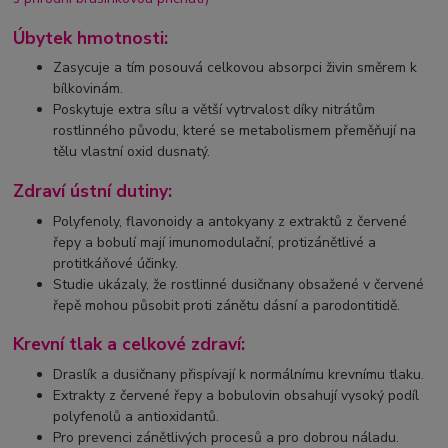
Úbytek hmotnosti:
Zasycuje a tím posouvá celkovou absorpci živin směrem k
bílkovinám.
Poskytuje extra sílu a větší vytrvalost díky nitrátům
rostlinného původu, které se metabolismem přeměňují na
tělu vlastní oxid dusnatý.
Zdraví ústní dutiny:
Polyfenoly, flavonoidy a antokyany z extraktů z červené
řepy a bobulí mají imunomodulační, protizánětlivé a
protitkáňové účinky.
Studie ukázaly, že rostlinné dusičnany obsažené v červené
řepě mohou působit proti zánětu dásní a parodontitidě.
Krevní tlak a celkové zdraví:
Draslík a dusičnany přispívají k normálnímu krevnímu tlaku.
Extrakty z červené řepy a bobulovin obsahují vysoký podíl
polyfenolů a antioxidantů.
Pro prevenci zánětlivých procesů a pro dobrou náladu.