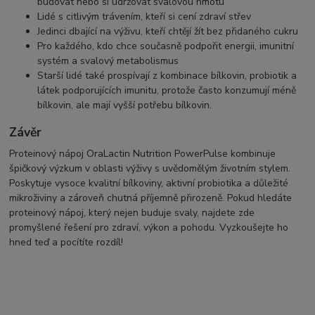
budovat nebo si udržovat svalovou hmotu
Lidé s citlivým trávením, kteří si cení zdraví střev
Jedinci dbající na výživu, kteří chtějí žít bez přidaného cukru
Pro každého, kdo chce současně podpořit energii, imunitní
systém a svalový metabolismus
Starší lidé také prospívají z kombinace bílkovin, probiotik a
látek podporujících imunitu, protože často konzumují méně
bílkovin, ale mají vyšší potřebu bílkovin.
Závěr
Proteinový nápoj OraLactin Nutrition PowerPulse kombinuje
špičkový výzkum v oblasti výživy s uvědomělým životním stylem.
Poskytuje vysoce kvalitní bílkoviny, aktivní probiotika a důležité
mikroživiny a zároveň chutná příjemně přirozeně. Pokud hledáte
proteinový nápoj, který nejen buduje svaly, najdete zde
promyšlené řešení pro zdraví, výkon a pohodu. Vyzkoušejte ho
hned teď a pocítíte rozdíl!