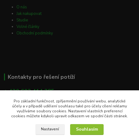
O nás
Jak nakupovat
Studie
Volné články
Obchodní podmínky
Kontakty pro řešení potíží
+ 420 603 414 385
(Po - Pá, 8 - 16 hod)
Pro základní funkčnost, zpříjemnění používání webu, analytické
účely a v případě udělení souhlasu také pro účely cílení reklamy
info@eshop-apacare.cz
využíváme soubory cookies. Nastavení vlastních preferencí
cookies můžete kdykoli upravit odkazem ve spodní části stránek.
Souhlasím
Nastavení