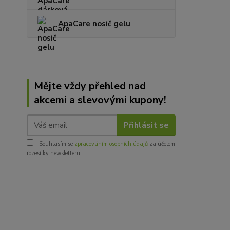
ApaCare nosič gelu
Mějte vždy přehled nad
akcemi a slevovými kupony!
Přihlásit se
Souhlasím se
zpracováním osobních údajů
za účelem
rozesílky newsletteru.