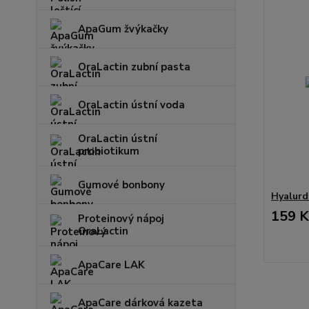
ApaGum žvýkačky
OraLactin zubní pasta
OraLactin ústní voda
OraLactin ústní
probiotikum
Gumové bonbony
Hyalurd
159 K
Proteinový nápoj
OraLactin
ApaCare LAK
ApaCare dárková kazeta