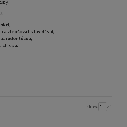
zuby.
el:
nkci,
ku
a zlepšovat stav dásní,
s parodontózou,
u chrupu.
strana
z 1