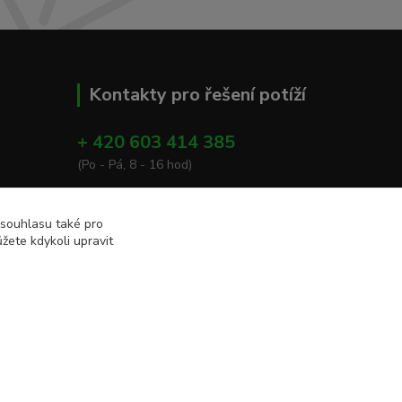
Kontakty pro řešení potíží
+ 420 603 414 385
(Po - Pá, 8 - 16 hod)
info@eshop-apacare.cz
 souhlasu také pro
žete kdykoli upravit
Vytvořeno na
Eshop-rychle.cz