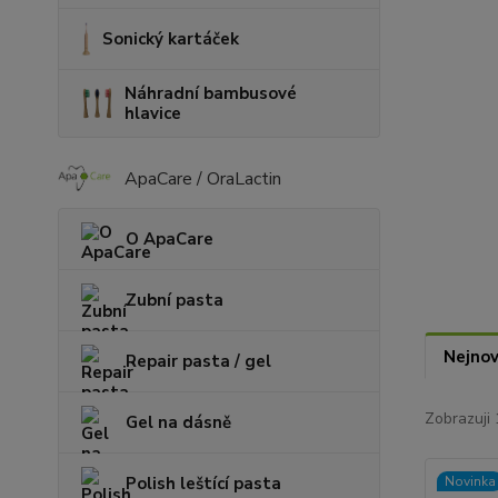
Sonický kartáček
Náhradní bambusové
hlavice
ApaCare / OraLactin
O ApaCare
Zubní pasta
Nejnov
Repair pasta / gel
Zobrazuji 
Gel na dásně
Novinka
Polish leštící pasta