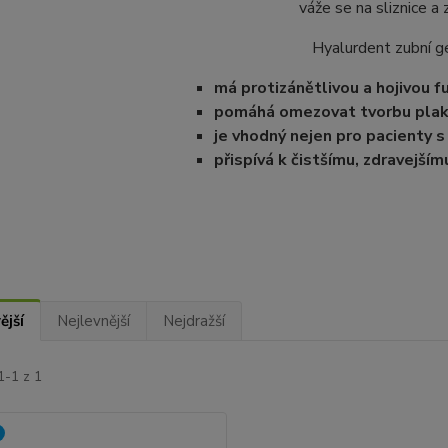
váže se na sliznice a 
Hyalurdent zubní g
má protizánětlivou a hojivou fu
pomáhá omezovat tvorbu pla
je vhodný nejen pro pacienty 
přispívá k čistšímu, zdravejším
ější
Nejlevnější
Nejdražší
1-1 z 1