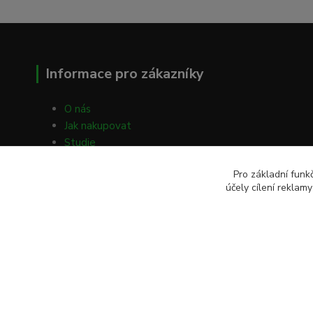
Informace pro zákazníky
O nás
Jak nakupovat
Studie
Volné články
Pro základní funk
Obchodní podmínky
účely cílení reklam