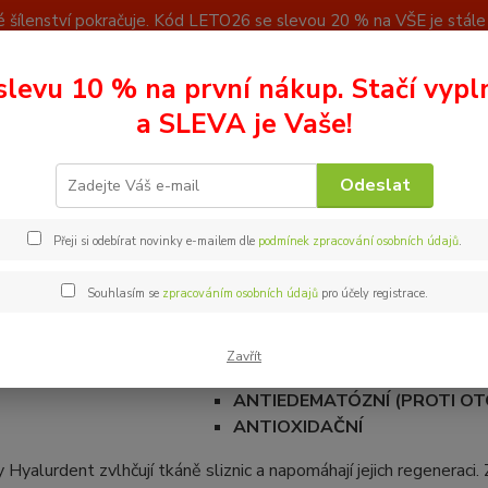
 šílenství pokračuje. Kód LETO26 se slevou 20 % na VŠE je stále a
u
Kontakty
slevu 10 % na první nákup. Stačí vypl
Nevíte
a SLEVA je Vaše!
Hledat
+ 42
(Po - P
Odeslat
ubní gel Hyalurdent
Přeji si odebírat novinky e-mailem dle
podmínek zpracování osobních údajů
.
í gel Hyalurdent
Souhlasím se
zpracováním osobních údajů
pro účely registrace.
Díky obsažené kyselině hyaluronové jsou p
Zavřít
PROTIZÁNĚTLIVÉ
ANTIEDEMATÓZNÍ (PROTI O
ANTIOXIDAČNÍ
Hyalurdent zvlhčují tkáně sliznic a napomáhají jejich regeneraci. 