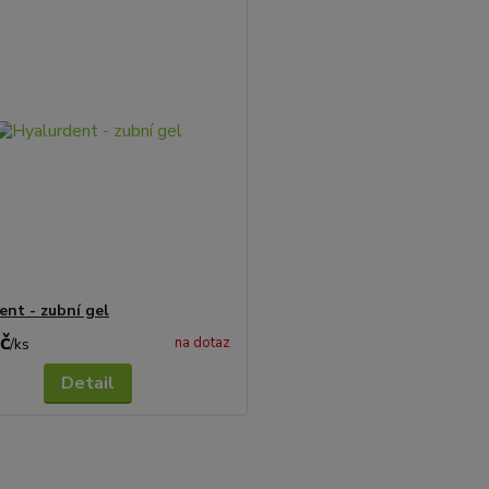
ent - zubní gel
č
na dotaz
/
ks
Detail