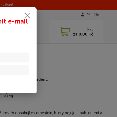
ktivní!!
Přihlášení
nit e-mail
 si rady? Zavolejte.
0
ks
0 603 414 385
za
0,00 Kč
á, 8 - 16 hod)
rodukty z řady Hyalurdent:
TOKŮM)
Zároveň obsahují chlorhexidin, který bojuje s bakteriemi a