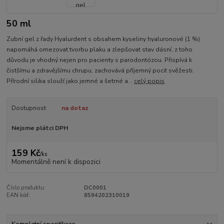
50 ml
Zubní gel z řady Hyalurdent s obsahem kyseliny hyaluronové (1 %)
napomáhá omezovat tvorbu plaku a zlepšovat stav dásní, z toho
důvodu je vhodný nejen pro pacienty s parodontózou. Přispívá k
čistšímu a zdravějšímu chrupu, zachovává příjemný pocit svěžesti.
Přírodní silika slouží jako jemné a šetrné a...
celý popis
Dostupnost
na dotaz
Nejsme plátci DPH
159 Kč
/
ks
Momentálně není k dispozici
Číslo produktu:
DC0001
EAN kód:
8594202310019