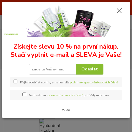
Slevové šílenství pokračuje. Kód LETO26 se slevou 20 % na VŠE je stále
aktivní!!
0
ks
+ 420 603 414 385
za
0,00 Kč
(Po - Pá, 8 - 16 hod)
Menu
Získejte slevu 10 % na první nákup.
Stačí vyplnit e-mail a SLEVA je Vaše!
Hledat
Odeslat
Úvod
Zubní gel Hyalurdent
Hyalurdent - zubní gel
Přeji si odebírat novinky e-mailem dle
podmínek zpracování osobních údajů
.
Hyalurdent - zubní gel
Souhlasím se
zpracováním osobních údajů
pro účely registrace.
Novinka
Zavřít