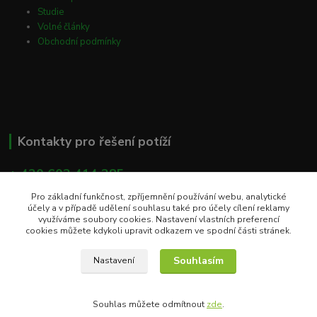
Studie
Volné články
Obchodní podmínky
Kontakty pro řešení potíží
+ 420 603 414 385
(Po - Pá, 8 - 16 hod)
Pro základní funkčnost, zpříjemnění používání webu, analytické
účely a v případě udělení souhlasu také pro účely cílení reklamy
info@eshop-apacare.cz
využíváme soubory cookies. Nastavení vlastních preferencí
cookies můžete kdykoli upravit odkazem ve spodní části stránek.
Souhlasím
Nastavení
Souhlas můžete odmítnout
zde
.
Vytvořeno na
Eshop-rychle.cz