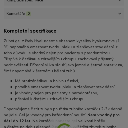
Kompletní specifikace
Komentáře
0
Kompletní specifikace
Zubní gel z řady Hyalurdent s obsahem kyseliny hyaluronové (1
%) napomáhá omezovat tvorbu plaku
a zlepšovat stav dásní, z
toho důvodu je vhodný nejen pro pacienty s parodontózou.
Přispívá k čistšímu a zdravějšímu chrupu, zachovává příjemný
pocit svěžesti. Přírodní silika slouží jako jemné a šetrné abrazivum,
čímž napomáhá k šetrnému bělení zubů.
Má protizánětlivou a hojivou funkci,
pomáhá omezovat tvorbu plaku a zlepšovat stav dásní,
je vhodný nejen pro pacienty s parodontózou,
přispívá k čistšímu, zdravějšímu chrupu.
Doporučujeme čistit zuby s použitím zubního kartáčku 2-3× denně
po jídle. Gel je vhodný pro každodenní použití.
Není vhodný pro
děti do 12 let
. Na kartáček naneste gel velikosti hrášku
a čistěte po dobu alespoň 2 minut. Po vyčištění zbytek zubního