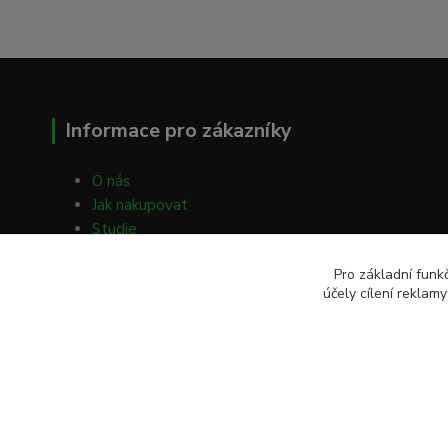
Informace pro zákazníky
O nás
Jak nakupovat
Studie
Volné články
Pro základní funk
Obchodní podmínky
účely cílení reklam