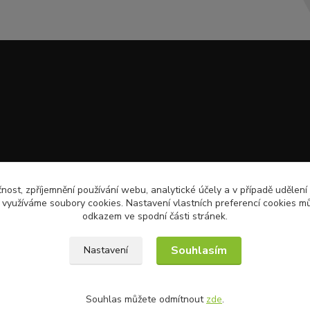
čnost, zpříjemnění používání webu, analytické účely a v případě udělení
y využíváme soubory cookies. Nastavení vlastních preferencí cookies mů
odkazem ve spodní části stránek.
Souhlasím
Nastavení
Souhlas můžete odmítnout
zde
.