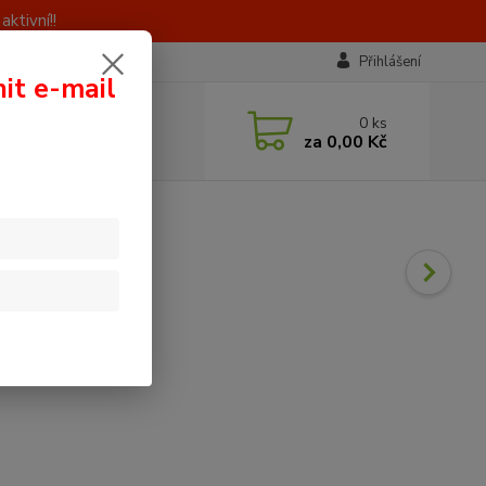
ktivní!!
Přihlášení
nit e-mail
 si rady? Zavolejte.
0
ks
0 603 414 385
za
0,00 Kč
á, 8 - 16 hod)