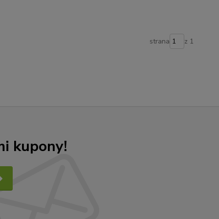
strana
z 1
mi kupony!