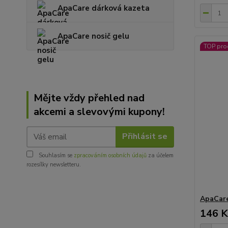
ApaCare dárková kazeta
ApaCare nosič gelu
TOP pro
Mějte vždy přehled nad
akcemi a slevovými kupony!
Přihlásit se
Souhlasím se
zpracováním osobních údajů
za účelem
rozesílky newsletteru.
ApaCare
146 K