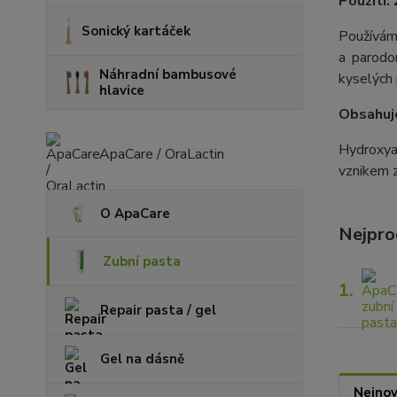
Použití:
Sonický kartáček
Používáme
a parodo
Náhradní bambusové
kyselých 
hlavice
Obsahuj
Hydroxyap
ApaCare / OraLactin
vznikem 
O ApaCare
Nejpro
Zubní pasta
1.
Repair pasta / gel
Gel na dásně
Nejnov