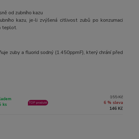
ásně od zubního kazu
ubního kazu, je-li zvýšená citlivost zubů po konzumaci
h teplot.
sňuje zuby a fluorid sodný (1.450ppmF), který chrání před
155 Kč
ladem
6 % sleva
TOP produkt
5 ks
146 Kč