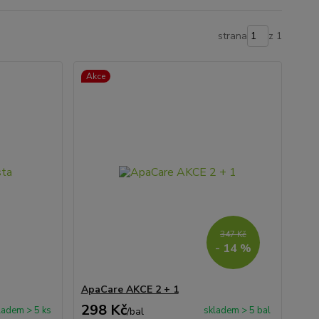
strana
z 1
Akce
347 Kč
- 14 %
ApaCare AKCE 2 + 1
298 Kč
ladem > 5 ks
skladem > 5 bal
/
bal