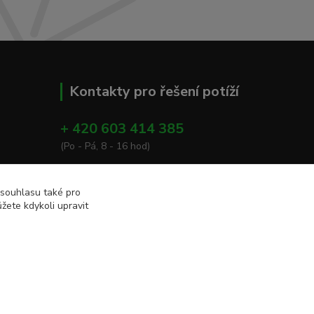
Kontakty pro řešení potíží
+ 420 603 414 385
(Po - Pá, 8 - 16 hod)
info@eshop-apacare.cz
 souhlasu také pro
žete kdykoli upravit
Vytvořeno na
Eshop-rychle.cz