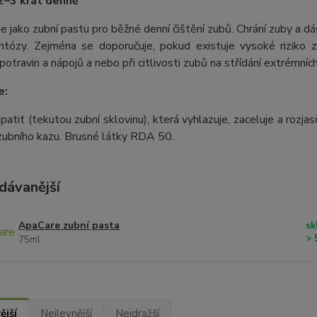
 2–3 krát denně
 jako zubní pastu pro běžné denní čištění zubů. Chrání zuby a d
ntózy. Zejména se doporučuje, pokud existuje vysoké riziko z
potravin a nápojů a nebo při citlivosti zubů na střídání extrémníc
e:
atit (tekutou zubní sklovinu), která vyhlazuje, zaceluje a rozja
zubního kazu. Brusné látky RDA 50.
dávanější
ApaCare zubní pasta
sk
> 
75ml
ější
Nejlevnější
Nejdražší