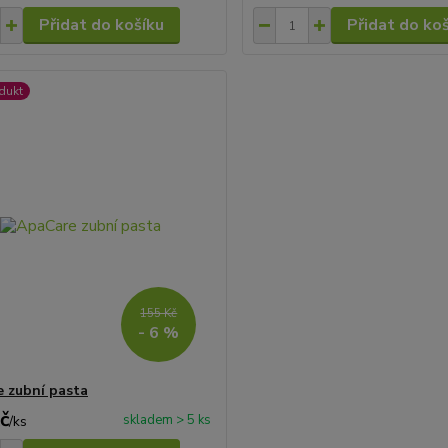
Přidat do košíku
Přidat do ko
dukt
155 Kč
- 6 %
 zubní pasta
č
skladem > 5 ks
/
ks