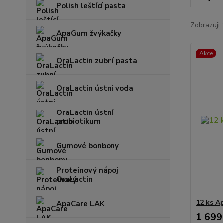
Polish leštící pasta
Zobrazuji 
ApaGum žvýkačky
Akce
OraLactin zubní pasta
OraLactin ústní voda
OraLactin ústní
probiotikum
Gumové bonbony
Proteinový nápoj
OraLactin
12 ks A
ApaCare LAK
1 699