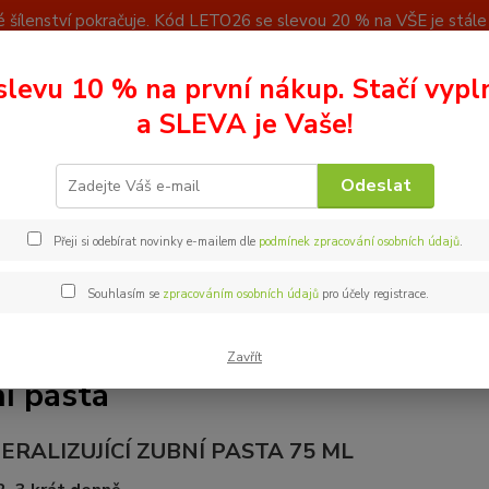
 šílenství pokračuje. Kód LETO26 se slevou 20 % na VŠE je stále a
u
Kontakty
slevu 10 % na první nákup. Stačí vypl
Nevíte
a SLEVA je Vaše!
Hledat
+ 42
(Po - P
Odeslat
ubní pasta
Přeji si odebírat novinky e-mailem dle
podmínek zpracování osobních údajů
.
Souhlasím se
zpracováním osobních údajů
pro účely registrace.
Zavřít
í pasta
ERALIZUJÍCÍ ZUBNÍ PASTA 75 ML