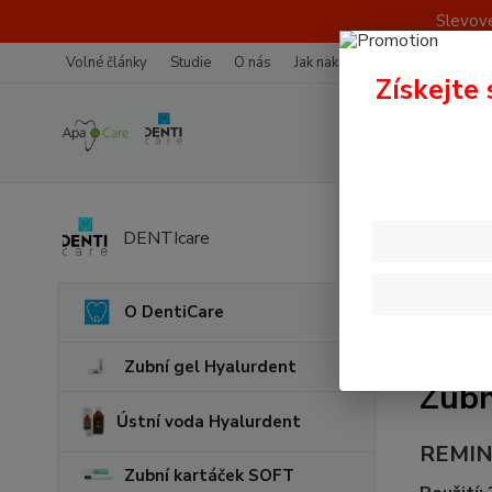
Slevové
Volné články
Studie
O nás
Jak nakupovat
Více o nákup
Získejte 
Úvod
Z
DENTIcare
O DentiCare
Zubní gel Hyalurdent
Zubn
Ústní voda Hyalurdent
REMIN
Zubní kartáček SOFT