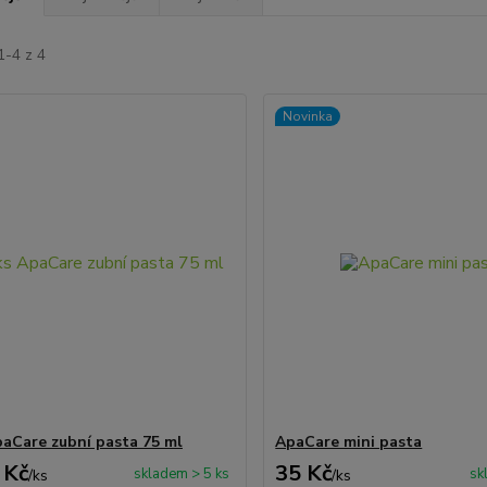
1-4 z 4
Novinka
paCare zubní pasta 75 ml
ApaCare mini pasta
 Kč
35 Kč
skladem > 5 ks
sk
/
ks
/
ks