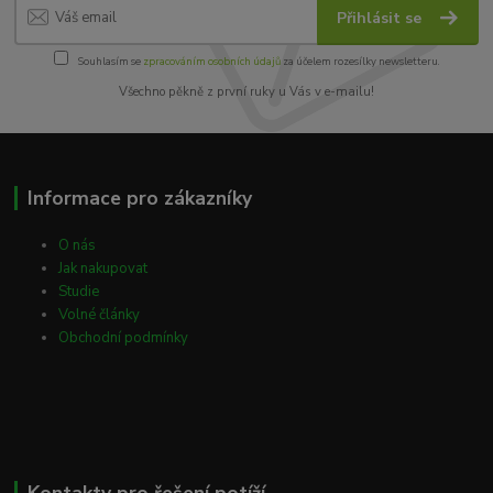
Přihlásit se
Souhlasím se
zpracováním osobních údajů
za účelem rozesílky newsletteru.
Všechno pěkně z první ruky u Vás v e-mailu!
Informace pro zákazníky
O nás
Jak nakupovat
Studie
Volné články
Obchodní podmínky