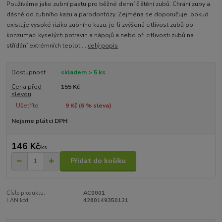
Používáme jako zubní pastu pro běžné denní čištění zubů. Chrání zuby a
dásně od zubního kazu a parodontózy. Zejména se doporučuje, pokud
existuje vysoké riziko zubního kazu, je-li zvýšená citlivost zubů po
konzumaci kyselých potravin a nápojů a nebo při citlivosti zubů na
střídání extrémních teplot....
celý popis
Dostupnost
skladem > 5 ks
Cena před
155 Kč
slevou
Ušetříte
9 Kč (
6
% sleva)
Nejsme plátci DPH
146 Kč
/
ks
Přidat do košíku
Číslo produktu:
AC0001
EAN kód:
4260149350121