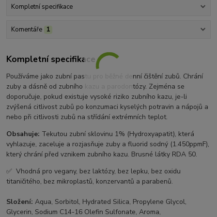
Kompletní specifikace
Komentáře
1
Kompletní specifikace
Používáme jako zubní pastu pro běžné denní čištění zubů. Chrání
zuby a dásně od zubního kazu a parodontózy. Zejména se
doporučuje, pokud existuje vysoké riziko zubního kazu, je-li
zvýšená citlivost zubů po konzumaci kyselých potravin a nápojů a
nebo při citlivosti zubů na střídání extrémních teplot.
Obsahuje:
Tekutou zubní sklovinu 1% (Hydroxyapatit), která
vyhlazuje, zaceluje a rozjasňuje zuby a fluorid sodný (1.450ppmF),
který chrání před vznikem zubního kazu. Brusné látky RDA 50.
✅ Vhodná pro vegany, bez laktózy, bez lepku, bez oxidu
titaničitého, bez mikroplastů, konzervantů a parabenů.
Složení:
Aqua, Sorbitol, Hydrated Silica, Propylene Glycol,
Glycerin, Sodium C14-16 Olefin Sulfonate, Aroma,