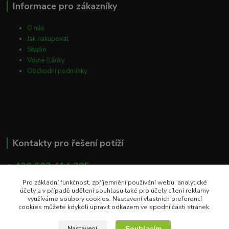
Informace pro zákazníky
O nás
Jak nakupovat
Studie
Volné články
Obchodní podmínky
Kontakty pro řešení potíží
+ 420 603 414 385
(Po - Pá, 8 - 16 hod)
Pro základní funkčnost, zpříjemnění používání webu, analytické
účely a v případě udělení souhlasu také pro účely cílení reklamy
info@eshop-apacare.cz
využíváme soubory cookies. Nastavení vlastních preferencí
cookies můžete kdykoli upravit odkazem ve spodní části stránek.
Souhlasím
Nastavení