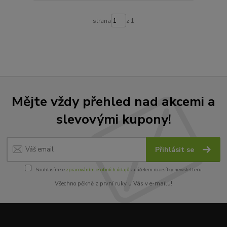
strana
z 1
Mějte vždy přehled nad akcemi a
slevovými kupony!
Přihlásit se
Souhlasím se
zpracováním osobních údajů
za účelem rozesílky newsletteru.
Všechno pěkně z první ruky u Vás v e-mailu!