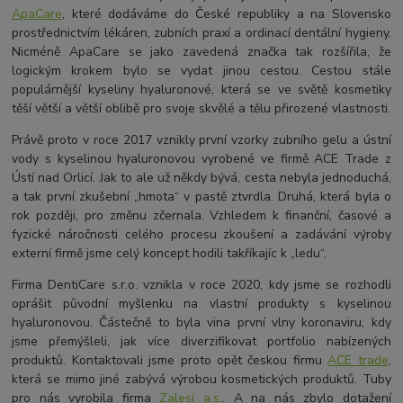
ApaCare
, které dodáváme do České republiky a na Slovensko
prostřednictvím lékáren, zubních praxí a ordinací dentální hygieny.
Nicméně ApaCare se jako zavedená značka tak rozšířila, že
logickým krokem bylo se vydat jinou cestou. Cestou stále
populárnější kyseliny hyaluronové, která se ve světě kosmetiky
těší větší a větší oblibě pro svoje skvělé a tělu přirozené vlastnosti.
Právě proto v roce 2017 vznikly první vzorky zubního gelu a ústní
vody s kyselinou hyaluronovou vyrobené ve firmě ACE Trade z
Ústí nad Orlicí. Jak to ale už někdy bývá, cesta nebyla jednoduchá,
a tak první zkušební „hmota“ v pastě ztvrdla. Druhá, která byla o
rok později, pro změnu zčernala. Vzhledem k finanční, časové a
fyzické náročnosti celého procesu zkoušení a zadávání výroby
externí firmě jsme celý koncept hodili takříkajíc k „ledu“.
Firma DentiCare s.r.o. vznikla v roce 2020, kdy jsme se rozhodli
oprášit původní myšlenku na vlastní produkty s kyselinou
hyaluronovou. Částečně to byla vina první vlny koronaviru, kdy
jsme přemýšleli, jak více diverzifikovat portfolio nabízených
produktů. Kontaktovali jsme proto opět českou firmu
ACE trade
,
která se mimo jiné zabývá výrobou kosmetických produktů. Tuby
pro nás vyrobila firma
Zalesí a.s.
. A na nás zbylo dotažení