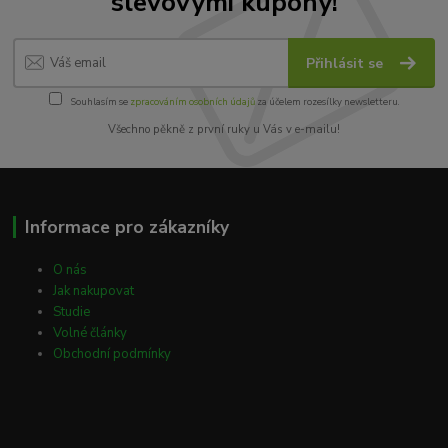
slevovými kupony!
Přihlásit se
Souhlasím se
zpracováním osobních údajů
za účelem rozesílky newsletteru.
Všechno pěkně z první ruky u Vás v e-mailu!
Informace pro zákazníky
O nás
Jak nakupovat
Studie
Volné články
Obchodní podmínky