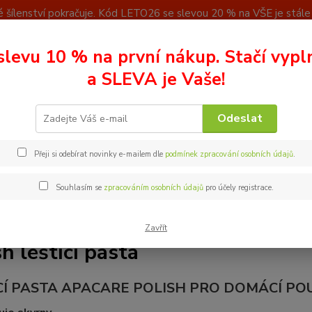
 šílenství pokračuje. Kód LETO26 se slevou 20 % na VŠE je stále a
u
Kontakty
slevu 10 % na první nákup. Stačí vypl
Nevíte
a SLEVA je Vaše!
Hledat
+ 42
(Po - P
Odeslat
olish leštící pasta
Přeji si odebírat novinky e-mailem dle
podmínek zpracování osobních údajů
.
Souhlasím se
zpracováním osobních údajů
pro účely registrace.
Zavřít
sh leštící pasta
CÍ PASTA APACARE POLISH PRO DOMÁCÍ POU