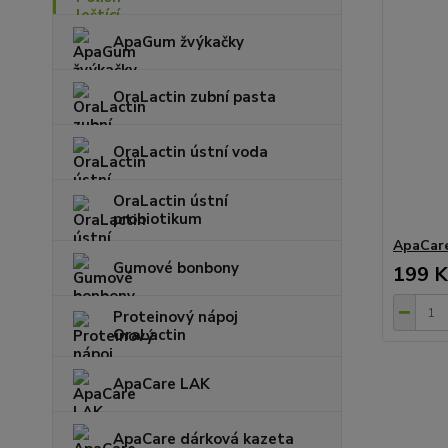
ApaGum žvýkačky
OraLactin zubní pasta
OraLactin ústní voda
OraLactin ústní
probiotikum
ApaCare
Gumové bonbony
199 K
Proteinový nápoj
OraLactin
ApaCare LAK
ApaCare dárková kazeta