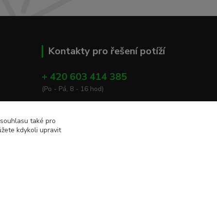
Kontakty pro řešení potíží
+ 420 603 414 385
(Po - Pá, 8 - 16 hod)
info@eshop-apacare.cz
 souhlasu také pro
žete kdykoli upravit
Vytvořeno na
Eshop-rychle.cz