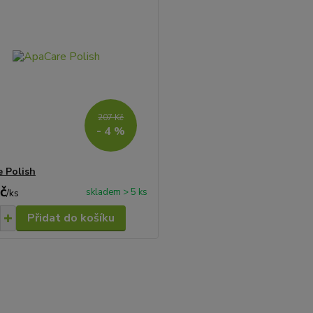
207 Kč
- 4 %
 Polish
č
skladem > 5 ks
/
ks
Přidat do košíku