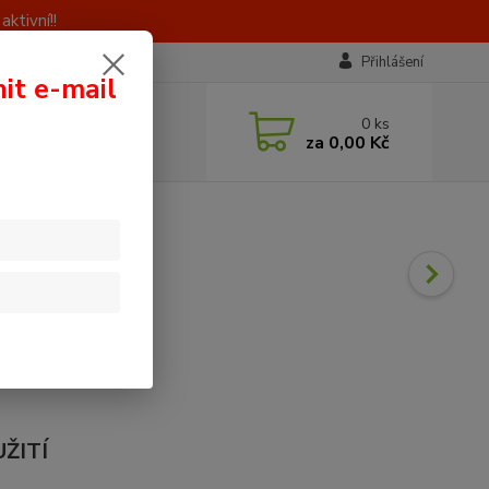
ktivní!!
Přihlášení
nit e-mail
 si rady? Zavolejte.
0
ks
0 603 414 385
za
0,00 Kč
á, 8 - 16 hod)
ŽITÍ