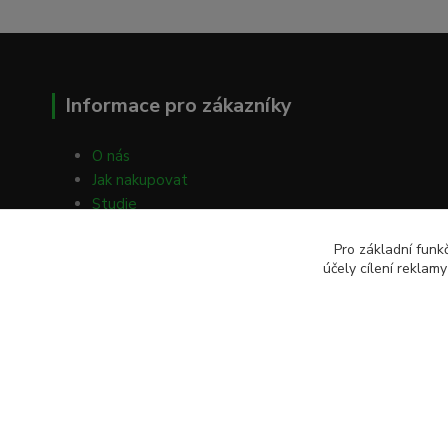
Informace pro zákazníky
O nás
Jak nakupovat
Studie
Volné články
Pro základní funk
Obchodní podmínky
účely cílení reklam