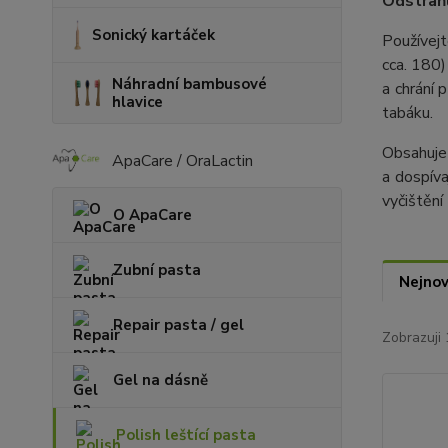
Odstraňu
Sonický kartáček
Používejt
cca. 180)
Náhradní bambusové
a chrání 
hlavice
tabáku.
Obsahuje 
ApaCare / OraLactin
a dospíva
vyčištění
O ApaCare
Zubní pasta
Nejnov
Repair pasta / gel
Zobrazuji 
Gel na dásně
Polish leštící pasta