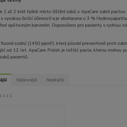
je skvrny
e 1 až 2 krát týdně místo čištění zubů s ApaCare zubní pastou. 
 s vysokou čistící účinností a je obohacena o 3 % Hydroxyapatitu. 
před opětovným barvením. Doporučeno pro pacienty s rychlou sch
fluorid sodný (1450 ppmF), který působí preventivně proti zub
jící od 12 let. ApaCare Polish je leštící pasta, kterou mohou p
 zubů pacientů.
ější
Nejlevnější
Nejdražší
1-1 z 1