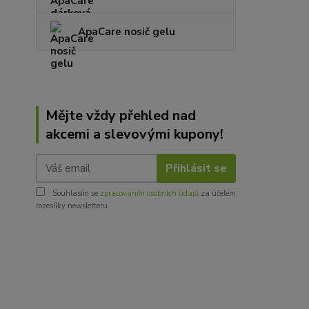
ApaCare nosič gelu
Mějte vždy přehled nad
akcemi a slevovými kupony!
Přihlásit se
Souhlasím se
zpracováním osobních údajů
za účelem
rozesílky newsletteru.