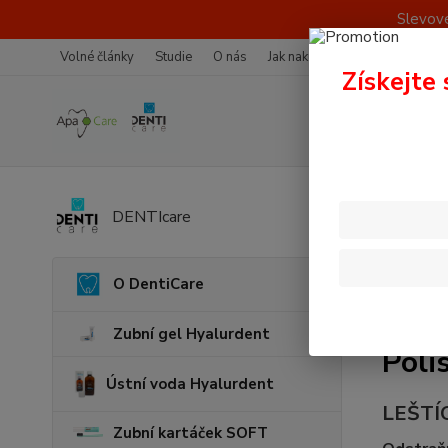
Slevové
Volné články
Studie
O nás
Jak nakupovat
Více o nákup
Získejte 
Úvod
P
DENTIcare
O DentiCare
Zubní gel Hyalurdent
Poli
Ústní voda Hyalurdent
LEŠTÍ
Zubní kartáček SOFT