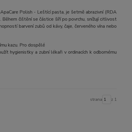
ApaCare Polish - Leštící pasta, je šetrně abrazivní (RDA
Během čištění se částice šíří po povrchu, snížují citlivost
opností barvení zubů od kávy, čaje, červeného vína nebo
nímu kazu. Pro dospělé
oužít hygienistky a zubní lékaři v ordinacích k odbornému
strana
z 1