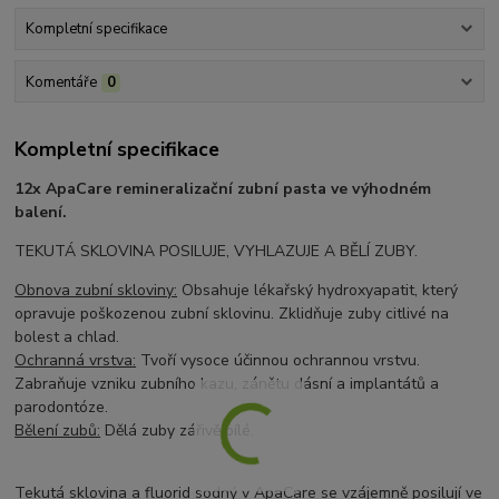
Kompletní specifikace
Komentáře
0
Kompletní specifikace
12x ApaCare remineralizační zubní pasta ve výhodném
balení.
TEKUTÁ SKLOVINA POSILUJE, VYHLAZUJE A BĚLÍ ZUBY.
Obnova zubní skloviny:
Obsahuje lékařský hydroxyapatit, který
opravuje poškozenou zubní sklovinu. Zklidňuje zuby citlivé na
bolest a chlad.
Ochranná vrstva:
Tvoří vysoce účinnou ochrannou vrstvu.
Zabraňuje vzniku zubního kazu, zánětu dásní a implantátů a
parodontóze.
Bělení zubů:
Dělá zuby zářivě bílé.
Tekutá sklovina a fluorid sodný v ApaCare se vzájemně posilují ve