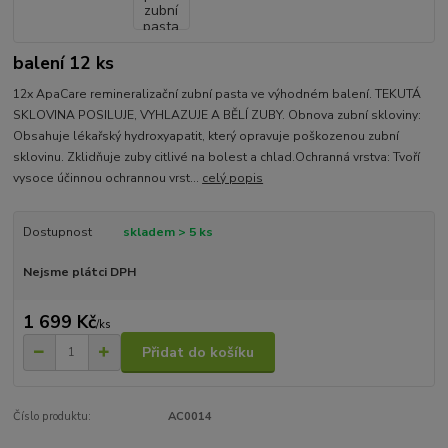
balení 12 ks
12x ApaCare remineralizační zubní pasta ve výhodném balení. TEKUTÁ
SKLOVINA POSILUJE, VYHLAZUJE A BĚLÍ ZUBY. Obnova zubní skloviny:
Obsahuje lékařský hydroxyapatit, který opravuje poškozenou zubní
sklovinu. Zklidňuje zuby citlivé na bolest a chlad.Ochranná vrstva: Tvoří
vysoce účinnou ochrannou vrst...
celý popis
Dostupnost
skladem > 5 ks
Nejsme plátci DPH
1 699 Kč
/
ks
Přidat do košíku
Číslo produktu:
AC0014