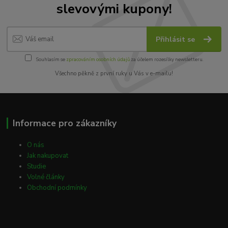
slevovými kupony!
Přihlásit se
Souhlasím se
zpracováním osobních údajů
za účelem rozesílky newsletteru.
Všechno pěkně z první ruky u Vás v e-mailu!
Informace pro zákazníky
O nás
Jak nakupovat
Studie
Volné články
Obchodní podmínky