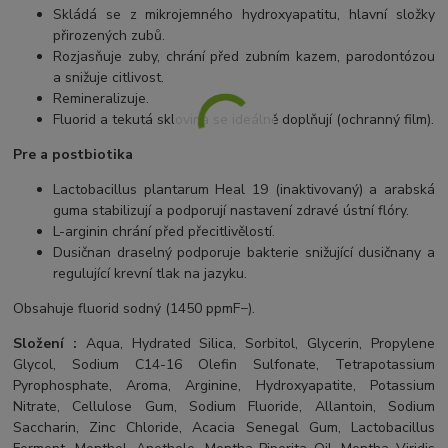
Skládá se z mikrojemného hydroxyapatitu, hlavní složky
přirozených zubů.
Rozjasňuje zuby, chrání před zubním kazem, parodontózou
a snižuje citlivost.
Remineralizuje.
Fluorid a tekutá sklovina se ideálně doplňují (ochranný film).
Pre a postbiotika
Lactobacillus plantarum Heal 19 (inaktivovaný) a arabská
guma stabilizují a podporují nastavení zdravé ústní flóry.
L-arginin chrání před přecitlivělostí.
Dusičnan draselný podporuje bakterie snižující dusičnany a
regulující krevní tlak na jazyku.
Obsahuje fluorid sodný (1450 ppmF−).
Složení :
Aqua, Hydrated Silica, Sorbitol, Glycerin, Propylene
Glycol, Sodium C14-16 Olefin Sulfonate, Tetrapotassium
Pyrophosphate, Aroma, Arginine, Hydroxyapatite, Potassium
Nitrate, Cellulose Gum, Sodium Fluoride, Allantoin, Sodium
Saccharin, Zinc Chloride, Acacia Senegal Gum, Lactobacillus