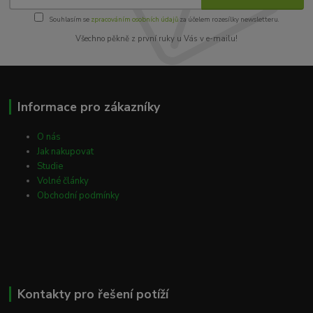
Souhlasím se
zpracováním osobních údajů
za účelem rozesílky newsletteru.
Všechno pěkně z první ruky u Vás v e-mailu!
Informace pro zákazníky
O nás
Jak nakupovat
Studie
Volné články
Obchodní podmínky
Kontakty pro řešení potíží