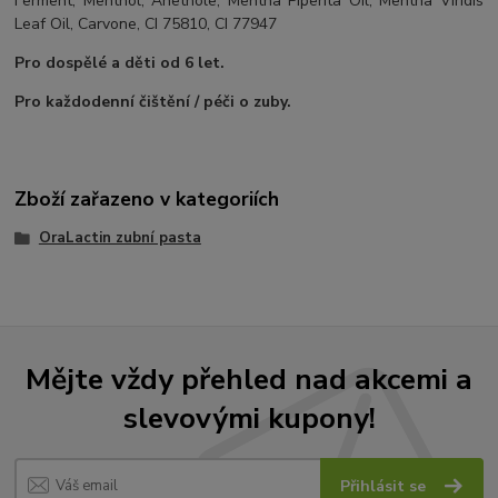
Ferment, Menthol, Anethole, Mentha Piperita Oil, Mentha Viridis
Leaf Oil, Carvone, CI 75810, CI 77947
Pro dospělé a děti od 6 let.
Pro každodenní čištění / péči o zuby.
Zboží zařazeno v kategoriích
OraLactin zubní pasta
Mějte vždy přehled nad akcemi a
slevovými kupony!
Přihlásit se