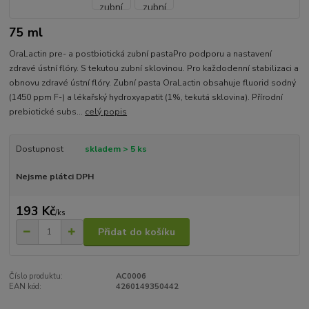
75 ml
OraLactin pre- a postbiotická zubní pastaPro podporu a nastavení
zdravé ústní flóry. S tekutou zubní sklovinou. Pro každodenní stabilizaci a
obnovu zdravé ústní flóry. Zubní pasta OraLactin obsahuje fluorid sodný
(1450 ppm F-) a lékařský hydroxyapatit (1%, tekutá sklovina). Přírodní
prebiotické subs...
celý popis
Dostupnost
skladem > 5 ks
Nejsme plátci DPH
193 Kč
/
ks
Přidat do košíku
Číslo produktu:
AC0006
EAN kód:
4260149350442