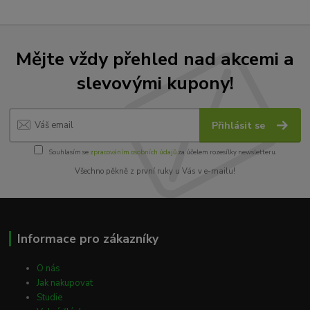
Mějte vždy přehled nad akcemi a
slevovými kupony!
Přihlásit se
Souhlasím se
zpracováním osobních údajů
za účelem rozesílky newsletteru.
Všechno pěkně z první ruky u Vás v e-mailu!
Informace pro zákazníky
O nás
Jak nakupovat
Studie