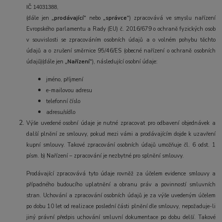
,
IČ
14031388
(dále jen
„prodávající“
nebo
„správce“
) zpracovává ve smyslu nařízení
Evropského parlamentu a Rady (EU) č. 2016/679 o ochraně fyzických osob
v souvislosti se zpracováním osobních údajů a o volném pohybu těchto
údajů a o zrušení směrnice 95/46/ES (obecné nařízení o ochraně osobních
údajů)(dále jen
„Nařízení“
), následující osobní údaje:
jméno, příjmení
e-mailovou adresu
telefonní číslo
adresu/sídlo
Výše uvedené osobní údaje je nutné zpracovat pro odbavení objednávek a
další plnění ze smlouvy, pokud mezi vámi a prodávajícím dojde k uzavření
kupní smlouvy. Takové zpracování osobních údajů umožňuje čl. 6 odst. 1
písm. b) Nařízení – zpracování je nezbytné pro splnění smlouvy.
Prodávající zpracovává tyto údaje rovněž za účelem evidence smlouvy a
případného budoucího uplatnění a obranu práv a povinností smluvních
stran. Uchování a zpracování osobních údajů je za výše uvedeným účelem
po dobu 10 let od realizace poslední části plnění dle smlouvy, nepožaduje-li
jiný právní předpis uchování smluvní dokumentace po dobu delší. Takové