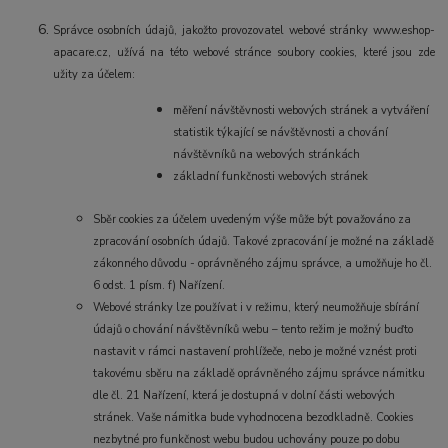
Správce osobních údajů, jakožto provozovatel webové stránky www.eshop-
apacare.cz, užívá na této webové stránce soubory cookies, které jsou zde
užity za účelem:
měření návštěvnosti webových stránek a vytváření
statistik týkající se návštěvnosti a chování
návštěvníků na webových stránkách
základní funkčnosti webových stránek
Sběr cookies za účelem uvedeným výše může být považováno za
zpracování osobních údajů. Takové zpracování je možné na základě
zákonného důvodu - oprávněného zájmu správce, a umožňuje ho čl.
6 odst. 1 písm. f) Nařízení.
Webové stránky lze používat i v režimu, který neumožňuje sbírání
údajů o chování návštěvníků webu – tento režim je možný buďto
nastavit v rámci nastavení prohlížeče, nebo je možné vznést proti
takovému sběru na základě oprávněného zájmu správce námitku
dle čl. 21 Nařízení, která je dostupná v dolní části webových
stránek. Vaše námitka bude vyhodnocena bezodkladně. Cookies
nezbytné pro funkčnost webu budou uchovány pouze po dobu