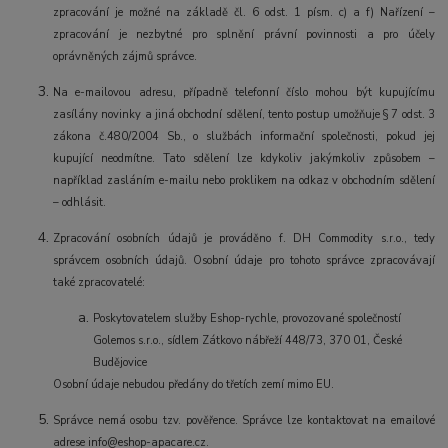
zpracování je možné na základě čl. 6 odst. 1 písm. c) a f) Nařízení –
zpracování je nezbytné pro splnění právní povinnosti a pro účely
oprávněných zájmů správce.
Na e-mailovou adresu, případně telefonní číslo mohou být kupujícímu
zasílány novinky a jiná obchodní sdělení, tento postup umožňuje § 7 odst. 3
zákona č.480/2004 Sb., o službách informační společnosti, pokud jej
kupující neodmítne. Tato sdělení lze kdykoliv jakýmkoliv způsobem –
například zasláním e-mailu nebo proklikem na odkaz v obchodním sdělení
– odhlásit.
Zpracování osobních údajů je prováděno f. DH Commodity s.r.o., tedy
správcem osobních údajů. Osobní údaje pro tohoto správce zpracovávají
také zpracovatelé:
Poskytovatelem služby Eshop-rychle, provozované společností
Golemos s.r.o., sídlem Zátkovo nábřeží 448/73, 370 01, České
Budějovice
Osobní údaje nebudou předány do třetích zemí mimo EU.
Správce nemá osobu tzv. pověřence. Správce lze kontaktovat na emailové
adrese info@eshop-apacare.cz.