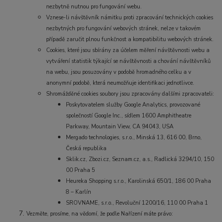
nezbytně nutnou pro fungování webu.
Vznese-li návštěvník námitku proti zpracování technických cookies
nezbytných pro fungování webových stránek, nelze v takovém
případě zaručit plnou funkčnost a kompatibilitu webových stránek.
Cookies, které jsou sbírány za účelem měření návštěvnosti webu a
vytváření statistik týkající se návštěvnosti a chování návštěvníků
na webu, jsou posuzovány v podobě hromadného celku a v
anonymní podobě, která neumožňuje identifikaci jednotlivce.
Shromážděné cookies soubory jsou zpracovány dalšími zpracovateli:
Poskytovatelem služby Google Analytics, provozované
společností Google Inc., sídlem 1600 Amphitheatre
Parkway, Mountain View, CA 94043, USA
Mergado technologies, s.r.o., Minská 13, 616 00, Brno,
Česká republika
Sklik.cz, Zbozi.cz, Seznam.cz, a.s., Radlická 3294/10, 150
00 Praha 5
Heureka Shopping s.r.o., Karolinská 650/1, 186 00 Praha
8 – Karlín
SROVNAME, s.r.o., Revoluční 1200/16, 110 00 Praha 1
Vezměte, prosíme, na vědomí, že podle Nařízení máte právo: