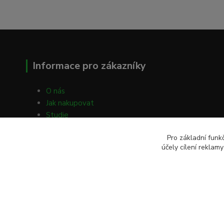
Informace pro zákazníky
O nás
Jak nakupovat
Studie
Volné články
Pro základní funk
Obchodní podmínky
účely cílení reklam