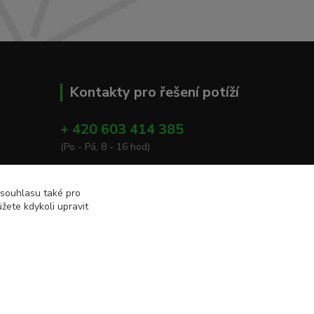
Kontakty pro řešení potíží
+ 420 603 414 385
(Po - Pá, 8 - 16 hod)
info@eshop-apacare.cz
 souhlasu také pro
žete kdykoli upravit
Vytvořeno na
Eshop-rychle.cz