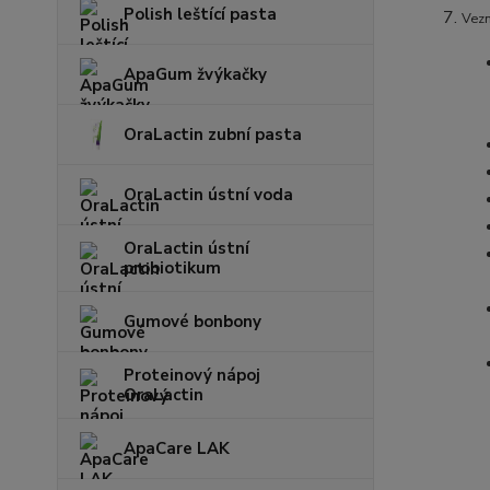
Polish leštící pasta
Vezm
ApaGum žvýkačky
OraLactin zubní pasta
OraLactin ústní voda
OraLactin ústní
probiotikum
Gumové bonbony
Proteinový nápoj
OraLactin
ApaCare LAK