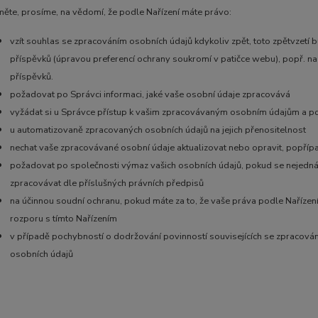
ěte, prosíme, na vědomí, že podle Nařízení máte právo:
vzít souhlas se zpracováním osobních údajů kdykoliv zpět, toto zpětvzetí 
příspěvků (úpravou preferencí ochrany soukromí v patičce webu), popř. na 
příspěvků.
požadovat po Správci informaci, jaké vaše osobní údaje zpracovává
vyžádat si u Správce přístup k vašim zpracovávaným osobním údajům a pož
u automatizovaně zpracovaných osobních údajů na jejich přenositelnost
nechat vaše zpracovávané osobní údaje aktualizovat nebo opravit, popříp
požadovat po společnosti výmaz vašich osobních údajů, pokud se nejedná
zpracovávat dle příslušných právních předpisů
na účinnou soudní ochranu, pokud máte za to, že vaše práva podle Nařízen
rozporu s tímto Nařízením
v případě pochybností o dodržování povinností souvisejících se zpracová
osobních údajů