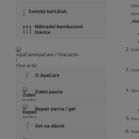
(dá
Sonický kartáček
zpra
„Nař
Náhradní bambusové
hlavice
Výše
ApaCare / OraLactin
Souh
O ApaCare
Zpra
Zubní pasta
Repair pasta / gel
Oso
Gel na dásně
Souh