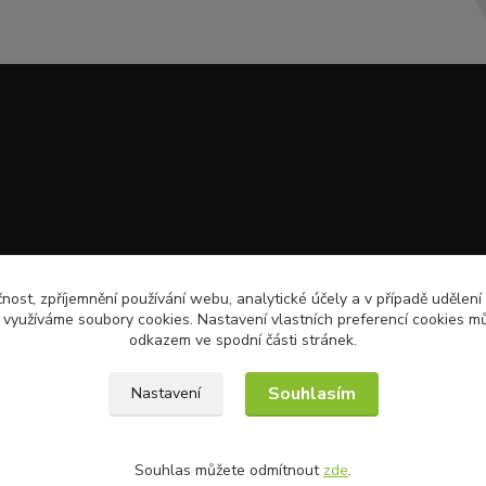
čnost, zpříjemnění používání webu, analytické účely a v případě udělení
y využíváme soubory cookies. Nastavení vlastních preferencí cookies mů
odkazem ve spodní části stránek.
Souhlasím
Nastavení
Souhlas můžete odmítnout
zde
.