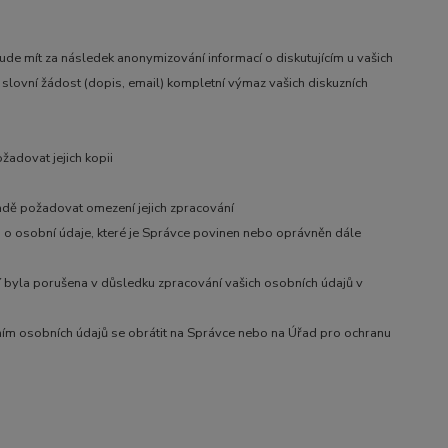
bude mít za následek anonymizování informací o diskutujícím u vašich
slovní žádost (dopis, email) kompletní výmaz vašich diskuzních
adovat jejich kopii
adě požadovat omezení jejich zpracování
 o osobní údaje, které je Správce povinen nebo oprávněn dále
í byla porušena v důsledku zpracování vašich osobních údajů v
ním osobních údajů se obrátit na Správce nebo na Úřad pro ochranu