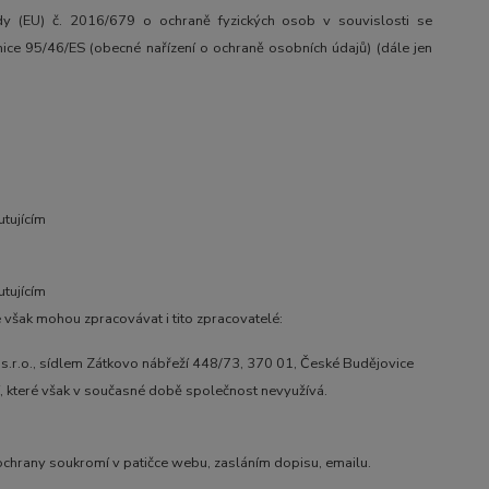
y (EU) č. 2016/679 o ochraně fyzických osob v souvislosti se
ce 95/46/ES (obecné nařízení o ochraně osobních údajů) (dále jen
tujícím
tujícím
však mohou zpracovávat i tito zpracovatelé:
.r.o., sídlem Zátkovo nábřeží 448/73, 370 01, České Budějovice
í, které však v současné době společnost nevyužívá.
 ochrany soukromí v patičce webu, zasláním dopisu, emailu.