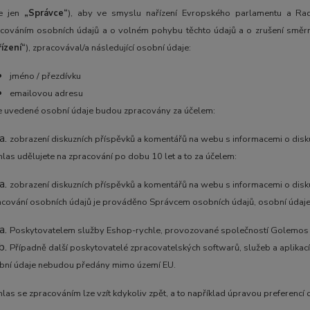
le jen
„Správce“
), aby ve smyslu nařízení Evropského parlamentu a Rad
cováním osobních údajů a o volném pohybu těchto údajů a o zrušení směrni
ízení“
), zpracovával/a následující osobní údaje:
jméno / přezdívku
emailovou adresu
 uvedené osobní údaje budou zpracovány za účelem:
zobrazení diskuzních příspěvků a komentářů na webu s informacemi o disku
las udělujete na zpracování po dobu 10 let a to za účelem:
zobrazení diskuzních příspěvků a komentářů na webu s informacemi o disku
cování osobních údajů je prováděno Správcem osobních údajů, osobní údaje 
Poskytovatelem služby Eshop-rychle, provozované společností Golemos s
Případně další poskytovatelé zpracovatelských softwarů, služeb a aplikac
bní údaje nebudou předány mimo území EU.
las se zpracováním lze vzít kdykoliv zpět, a to například úpravou preferencí