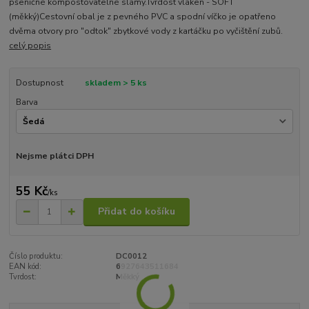
pšeničné kompostovatelné slámy.Tvrdost vláken - SOFT
(měkký)Cestovní obal je z pevného PVC a spodní víčko je opatřeno
dvěma otvory pro "odtok" zbytkové vody z kartáčku po vyčištění zubů.
celý popis
Dostupnost
skladem > 5 ks
Barva
Nejsme plátci DPH
55 Kč
/
ks
Přidat do košíku
Číslo produktu:
DC0012
EAN kód:
6927643511684
Tvrdost:
Měkký