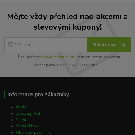
Mějte vždy přehled nad akcemi a
slevovými kupony!
Přihlásit se
Souhlasím se
zpracováním osobních údajů
za účelem rozesílky newsletteru.
Všechno pěkně z první ruky u Vás v e-mailu!
Informace pro zákazníky
O nás
Jak nakupovat
Studie
Volné články
Obchodní podmínky