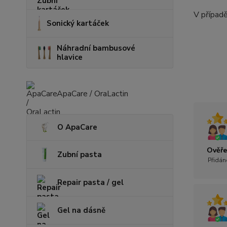
V případě
Sonický kartáček
Náhradní bambusové
hlavice
ApaCare / OraLactin
O ApaCare
Ověře
Zubní pasta
Přidán
Repair pasta / gel
Gel na dásně