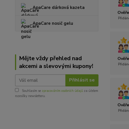
ApaCare dárková kazeta
Ověře
Přidán
ApaCare nosič gelu
Mějte vždy přehled nad
Ověře
Přidán
akcemi a slevovými kupony!
Přihlásit se
Souhlasím se
zpracováním osobních údajů
za účelem
rozesílky newsletteru.
Ověře
Přidán