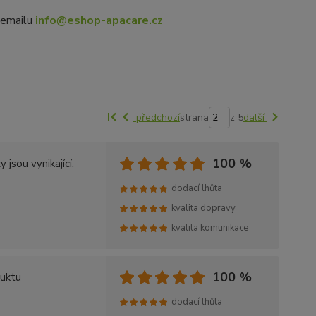
 emailu
info@eshop-apacare.cz
předchozí
strana
z 5
další
100 %
jsou vynikající.
dodací lhůta
kvalita dopravy
kvalita komunikace
100 %
duktu
dodací lhůta