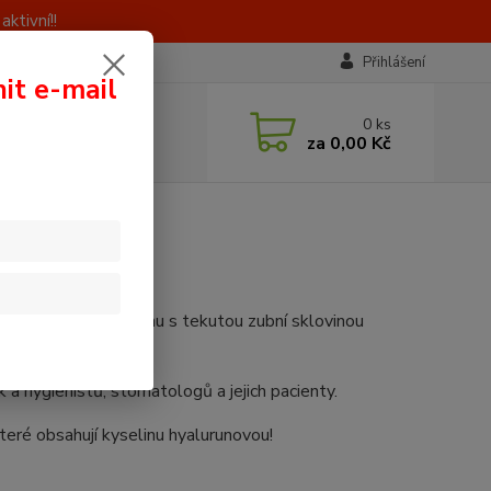
ktivní!!
Přihlášení
nit e-mail
 si rady? Zavolejte.
0
ks
0 603 414 385
za
0,00 Kč
á, 8 - 16 hod)
ktů pro zubní hygienu s tekutou zubní sklovinou
a hygienistů, stomatologů a jejich pacienty.
které obsahují kyselinu hyalurunovou!