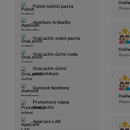
Ověře
Polish leštící pasta
Přidán
ApaGum žvýkačky
OraLactin zubní pasta
Ověře
OraLactin ústní voda
Přidán
OraLactin ústní
probiotikum
Gumové bonbony
Ověře
Proteinový nápoj
Přidán
OraLactin
ApaCare LAK