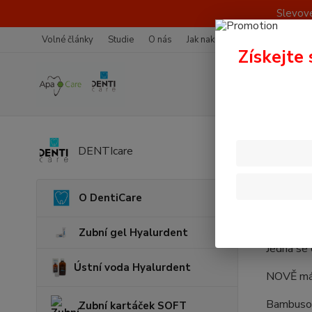
Slevové
Volné články
Studie
O nás
Jak nakupovat
Více o nákup
Získejte 
Úvod
DENTIcare
O DentiCare
Vítáme vá
(hydroxya
Zubní gel Hyalurdent
Jedná se 
Ústní voda Hyalurdent
NOVĚ mám
Bambusové
Zubní kartáček SOFT