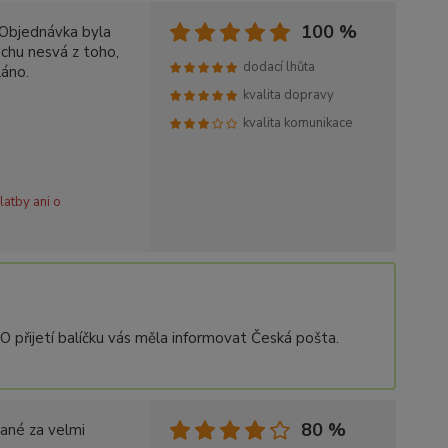
100 %
 Objednávka byla
ochu nesvá z toho,
dodací lhůta
láno.
kvalita dopravy
kvalita komunikace
latby ani o
přijetí balíčku vás měla informovat Česká pošta.
80 %
dané za velmi