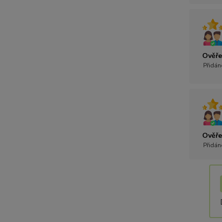
Ověře
Přidán
Ověře
Přidán