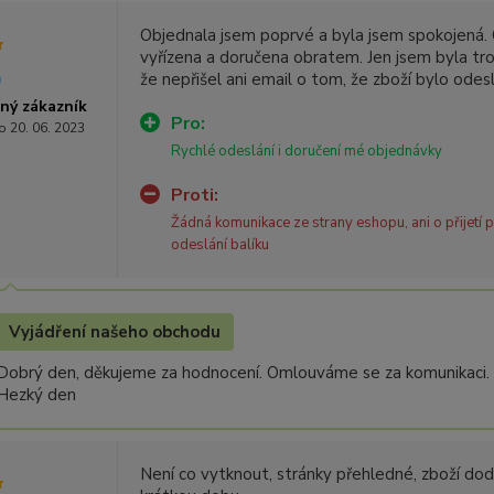
Objednala jsem poprvé a byla jsem spokojená.
vyřízena a doručena obratem. Jen jsem byla tr
že nepřišel ani email o tom, že zboží bylo odes
ný zákazník
Pro:
o 20. 06. 2023
Rychlé odeslání i doručení mé objednávky
Proti:
Žádná komunikace ze strany eshopu, ani o přijetí p
odeslání balíku
Vyjádření našeho obchodu
Dobrý den, děkujeme za hodnocení. Omlouváme se za komunikaci. O 
Hezký den
Není co vytknout, stránky přehledné, zboží do