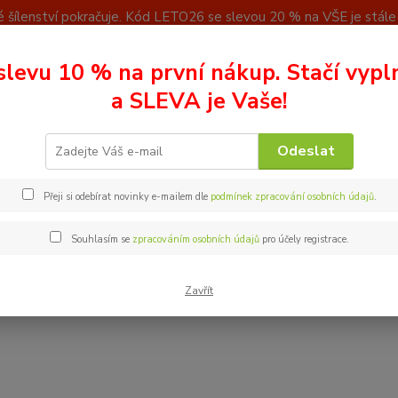
 šílenství pokračuje. Kód LETO26 se slevou 20 % na VŠE je stále a
u
Kontakty
slevu 10 % na první nákup. Stačí vypl
Nevíte
a SLEVA je Vaše!
Hledat
+ 42
(Po - P
Odeslat
paCare / OraLactin
ApaCare dárková kazeta
Přeji si odebírat novinky e-mailem dle
podmínek zpracování osobních údajů
.
are dárková kazeta
Souhlasím se
zpracováním osobních údajů
pro účely registrace.
tegorii nebylo nalezeno žádné zboží.
Zavřít