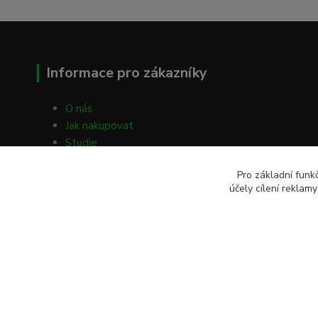
Informace pro zákazníky
O nás
Jak nakupovat
Studie
Volné články
Pro základní funk
Obchodní podmínky
účely cílení reklam