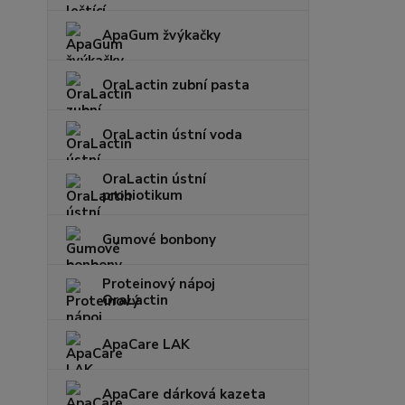
ApaGum žvýkačky
OraLactin zubní pasta
OraLactin ústní voda
OraLactin ústní
probiotikum
Gumové bonbony
Proteinový nápoj
OraLactin
ApaCare LAK
ApaCare dárková kazeta