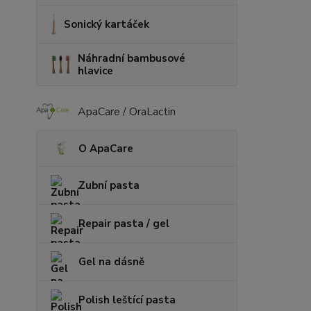
Sonický kartáček
Náhradní bambusové
hlavice
ApaCare / OraLactin
O ApaCare
Zubní pasta
Repair pasta / gel
Gel na dásně
Polish leštící pasta