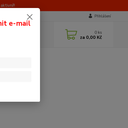
ktivní!!
Přihlášení
nit e-mail
 si rady? Zavolejte.
0
ks
0 603 414 385
za
0,00 Kč
á, 8 - 16 hod)