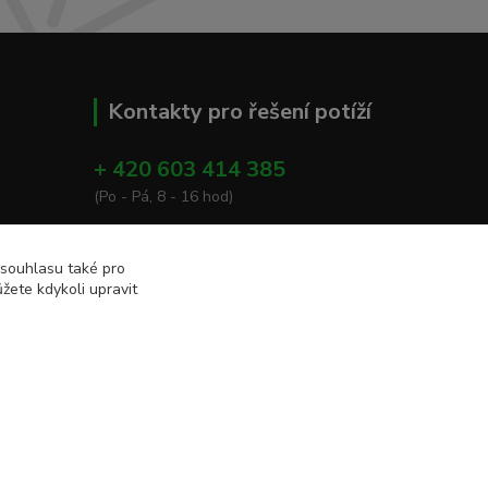
Kontakty pro řešení potíží
+ 420 603 414 385
(Po - Pá, 8 - 16 hod)
info@eshop-apacare.cz
 souhlasu také pro
žete kdykoli upravit
Vytvořeno na
Eshop-rychle.cz